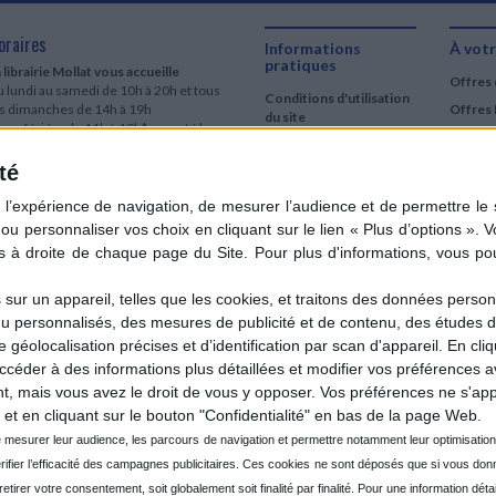
oraires
Informations
À votr
pratiques
 librairie Mollat vous accueille
Offres 
 lundi au samedi de 10h à 20h et tous
Conditions d'utilisation
es dimanches de 14h à 19h
Offres 
du site
urs fériés : de 11h à 19h* excepté le
Qui sommes-nous
r mai, le 25 décembre et le 1er janvier
Si le jour férié est un dimanche, de 14h
té
Mentions Légales
 19h
Frais de port & Livraison
 clic et collecte est ouvert
Conditions Générales
 lundi au samedi de 9h30 à 20h et tous
de Vente
es dimanches de 14h à 19h
ur fériés : tous les jours fériés de 11h à
9h* excepté le 1er mai, le 25 décembre
ur un appareil, telles que les cookies, et traitons des données personn
 le 1er janvier
nu personnalisés, des mesures de publicité et de contenu, des études 
Si le jour férié est un dimanche de 14h à
éolocalisation précises et d’identification par scan d'appareil. En cl
9h
der à des informations plus détaillées et modifier vos préférences av
ir le détail des horaires & accès
 mais vous avez le droit de vous y opposer. Vos préférences ne s'app
et en cliquant sur le bouton "Confidentialité" en bas de la page Web.