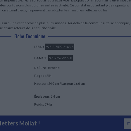
 à l'impensable. Mais surtout il faut réagir vite : la population méconnaît la diversité d
t des confusions plus qu'une réelle réactivité. Ce constat est d'autant plus inquiétant
l'on attend d'eux, ne peuvent pas adopter les mesures réflexes ou les
issu d'une recherche de plusieurs années. Au-delà de la communauté scientifique, i
e et aux acteurs de la sécurité civile.
Fiche Technique
ISBN :
978-2-7592-3163-8
EAN13 :
9782759231638
Reliure :
Broché
Pages :
254
Hauteur: 24.0 cm / Largeur 16.0 cm
Épaisseur: 1.6 cm
Poids: 574 g
etters Mollat !
JE