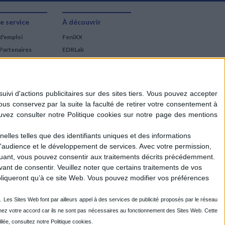
e service
À découvrir
d'emploi
FeniXX
Partenaires
EDRLab
RetroNews
BnF : portail des métiers
du livre
Cercle de la librairie
Les chèques cadeaux
Mollat
elles telles que des identifiants uniques et des informations
d'audience et le développement de services.
Avec votre permission,
iquant, vous pouvez consentir aux traitements décrits précédemment.
ant de consentir.
Veuillez noter que certains traitements de vos
liqueront qu’à ce site Web. Vous pouvez modifier vos préférences