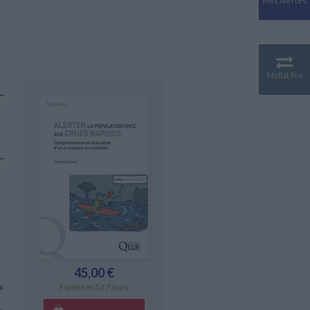
Mes Alertes
Antiquité
Mythologies
GÉOGRAPHIE
Géographie - Démographie -
Territoire
Mollat Pro
CULTURE SCIENTIFIQUE
Essais scientifique
Astronomie
s
45,00 €
x
Expédié en 5 à 7 jours.