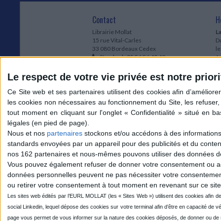
Contact
H
Librairie Mollat
La
15 rue Vital-Carles
Du
33 080 Bordeaux Cedex
l
Standard :
05 56 56 40 40
Jo
Service client mollat.com :
05 56 56 40
1e
83
* 
Le respect de votre vie privée est notre priori
Contactez-nous
à
Le
du
l
Jo
1
Nous et nos
partenaires
stockons et/ou accédons à des informations s
et
standards envoyées par un appareil pour des publicités et du conte
* 
nos 162 partenaires et nous-mêmes pouvons utiliser des données de g
1
Vous pouvez également refuser de donner votre consentement ou accé
Vo
données personnelles peuvent ne pas nécessiter votre consentement,
ou retirer votre consentement à tout moment en revenant sur ce site 
Mollat sur les réseaux