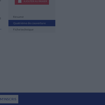
es
AJOUTER AU PANIER
Résumé
l
Quatrième de couverture
Fiche technique
 M'INSCRIS