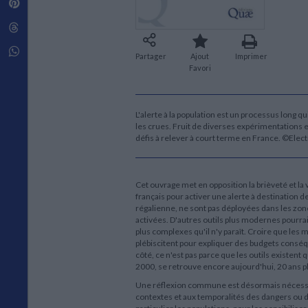
Pinterest
Techniques de construction
SCIENCE FICTION ET FANTASY
Vie familiale
Disciplines paramédicales
Matériaux de l’architecture
Littérature SF et Fantasy
Threads
Ouvrages Généraux
Urbanisme
SOCIOLOGIE
Sociologie générale
Whatsapp
Partager
Ajout
Imprimer
Travail social
Favori
Santé et société
ETHNOLOGIE
L'alerte à la population est un processus long q
Anthropologie
les crues. Fruit de diverses expérimentations et
Ethnologie par pays
défis à relever à court terme en France. ©Elec
Cet ouvrage met en opposition la brièveté et la 
français pour activer une alerte à destination de
régalienne, ne sont pas déployées dans les zone
activées. D'autres outils plus modernes pourrai
plus complexes qu'il n'y paraît. Croire que les m
plébiscitent pour expliquer des budgets conséqu
côté, ce n'est pas parce que les outils existent 
2000, se retrouve encore aujourd'hui, 20 ans pl
Une réflexion commune est désormais nécessaire
contextes et aux temporalités des dangers ou d