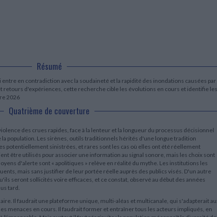
LITTÉRATURE DE VOYAGE
Dictionnaires Français
Histoire moderne
Relations et politiques
internationales
Dictionnaires Bilingues
Récits des voyageurs et des
Histoire contemporaine
explorateurs
Sécurité nationale - Défense
Langues universitaires -
BIOGRAPHIES HISTORIQUES
Dictionnaires et méthodes
ECOLOGIE - ENVIRONNEMENT
Biographies historiques
Méthodes Langues Grand public
Ecologie
Français langues étrangères
HISTOIRE - GÉNÉRALITÉS
Résumé
Historiographie
Etudes historiques
ui entre en contradiction avec la soudaineté et la rapidité des inondations causées par
Généalogie - Héraldique
 retours d'expériences, cette recherche cible les évolutions en cours et identifie le
tre 2026
Franc-maçonnerie
Quatrième de couverture
violence des crues rapides, face à la lenteur et la longueur du processus décisionnel
 la population. Les sirènes, outils traditionnels hérités d'une longue tradition
s potentiellement sinistrées, et rares sont les cas où elles ont été réellement
ent être utilisés pour associer une information au signal sonore, mais les choix sont
oyens d'alerte sont « apolitiques » relève en réalité du mythe. Les institutions les
ents, mais sans justifier de leur portée réelle auprès des publics visés. D'un autre
qu'ils seront sollicités voire efficaces, et ce constat, observé au début des années
us tard.
. Il faudrait une plateforme unique, multi-aléas et multicanale, qui s'adapterait au
es menaces en cours. Il faudrait former et entraîner tous les acteurs impliqués, en