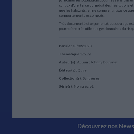
particulier les populations, pour les sensibiliser
canaux d'alerte, ce qui induit des hésitations e
que les habitants, en ne comprenant pas ce que 
comportements escomptés.
Très documenté et argumenté, cet ouvrage est 
pourra être très utile aux gestionnaires du risqu
Paru le :
13/08/2020
Thématique :
Police
Auteur(s) :
Auteur :
Johnny Douvinet
Éditeur(s) :
Quae
Collection(s) :
Synthèses
Série(s) :
Non précisé.
Découvrez nos Newsl