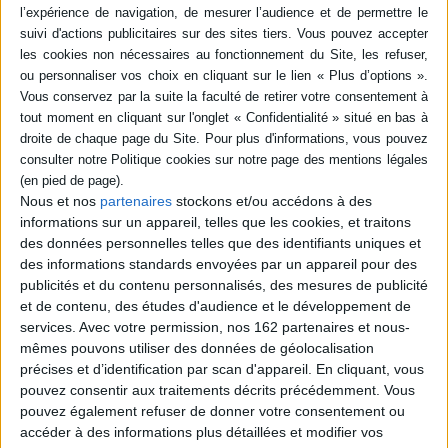
alphabétique et par profil correspondant à 27
pôles d'intérêt : la nature, les animaux, les
transports, les langues, la vente, entre autres.
Avec, pour chaque activité, une description des
fonctions, des conditions et lieux d’exercice,
des qualités et compétences demandées, etc.
Des QR codes donnent accès à des
compléments en ligne. ©Electre 2026
19,95 €
En stock *
*stock limité
Nous et nos
partenaires
stockons et/ou accédons à des
informations sur un appareil, telles que les cookies, et traitons
AJOUTER AU PANIER
des données personnelles telles que des identifiants uniques et
des informations standards envoyées par un appareil pour des
publicités et du contenu personnalisés, des mesures de publicité
L'encyclopédie des métiers : le guide de votre
avenir : 2024-2025
et de contenu, des études d'audience et le développement de
Éditeur :
Studyrama
services.
Avec votre permission, nos 162 partenaires et nous-
Une présentation de 750 métiers, des secteurs
mêmes pouvons utiliser des données de géolocalisation
administratifs à la viticulture, en passant par
précises et d’identification par scan d'appareil. En cliquant, vous
l'hôtellerie, le journalisme ou la psychologie.
Pour chacun d'eux sont précisées les missions,
pouvez consentir aux traitements décrits précédemment. Vous
la formation et la rémunération. Avec un focus
pouvez également refuser de donner votre consentement ou
sur les professions les plus recherchées et des
accéder à des informations plus détaillées et modifier vos
interviews de professionnels. ©Electre 2026