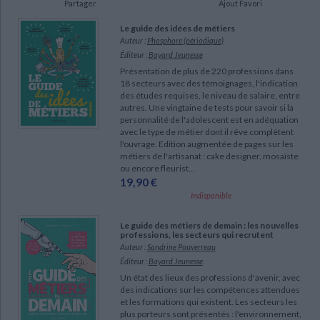
Partager
Ajout Favori
Ecologie - Environnement
Danse
Religions - Spiritualités
Bibliothèque de la Pléiade
Critique et histoire littéraire
Le guide des idées de métiers
Histoire de France
Biographies historiques
Auteur :
Phosphore (périodique)
Classiques scolaires
Littérature ancienne et médiévale
Éditeur :
Bayard Jeunesse
Histoire - Généralités
Histoire des pays
Littérature de voyage
Audio - Livres lus
Présentation de plus de 220 professions dans
18 secteurs avec des témoignages, l'indication
Histoire ancienne
Géographie
Littérature en version originale
Humour
des études requises, le niveau de salaire, entre
autres. Une vingtaine de tests pour savoir si la
Culture scientifique
personnalité de l'adolescent est en adéquation
avec le type de métier dont il rêve complètent
l'ouvrage. Edition augmentée de pages sur les
métiers de l'artisanat : cake designer, mosaïste
ou encore fleurist...
19,90 €
Indisponible
Le guide des métiers de demain : les nouvelles
professions, les secteurs qui recrutent
Auteur :
Sandrine Pouverreau
Éditeur :
Bayard Jeunesse
Un état des lieux des professions d'avenir, avec
des indications sur les compétences attendues
et les formations qui existent. Les secteurs les
plus porteurs sont présentés : l'environnement,