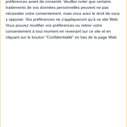
préférences avant de consentir.
Veuillez noter que certains
19,95 €
traitements de vos données personnelles peuvent ne pas
Indisponible
nécessiter votre consentement, mais vous avez le droit de vous
y opposer. Vos préférences ne s'appliqueront qu’à ce site Web.
Quelles études pour quel métier ? : j'sais pas
quoi faire ! : tests d'orientation & conseils
Vous pouvez modifier vos préférences ou retirer votre
pratiques
consentement à tout moment en revenant sur ce site et en
Auteur :
Bruno Magliulo
cliquant sur le bouton "Confidentialité" en bas de la page Web.
Éditeur :
L'Etudiant
Un guide décrivant 200 métiers et indiquant les
cursus pour y parvenir. Avec des conseils de
professionnels. ©Electre 2026
16,90 €
En stock *
*stock limité
AJOUTER AU PANIER
Le grand livre des métiers : toutes les
formations pour y parvenir : 40 secteurs
passés au crible
Éditeur :
L'Etudiant
Une présentation synthétique de 359 métiers
pour tous les profils, du CAP à bac + 5. Les
informations abordées concernent les