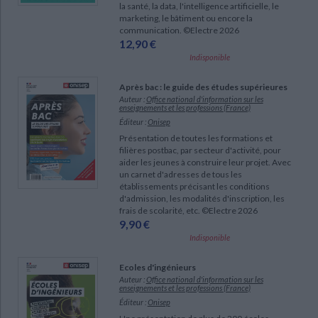
la santé, la data, l'intelligence artificielle, le
marketing, le bâtiment ou encore la
communication. ©Electre 2026
12,90 €
Indisponible
CHARGEMENT...
Après bac : le guide des études supérieures
Auteur :
Office national d'information sur les
enseignements et les professions (France)
Éditeur :
Onisep
Présentation de toutes les formations et
filières postbac, par secteur d'activité, pour
aider les jeunes à construire leur projet. Avec
un carnet d'adresses de tous les
établissements précisant les conditions
d'admission, les modalités d'inscription, les
frais de scolarité, etc. ©Electre 2026
9,90 €
Indisponible
Ecoles d'ingénieurs
Auteur :
Office national d'information sur les
enseignements et les professions (France)
Éditeur :
Onisep