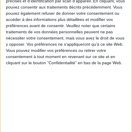
précises et d’identification par scan d'appareil. En cliquant, vous
Une analyse du langage amoureux, qu'il soit
représentatif du fantasme, de la fusion, de la
pouvez consentir aux traitements décrits précédemment. Vous
possession et du figement. Grâce à de
pouvez également refuser de donner votre consentement ou
nombreuses références allant de Louis Aragon
accéder à des informations plus détaillées et modifier vos
à Stromae en passant par Ingmar Bergman, cet
préférences avant de consentir.
Veuillez noter que certains
essai de linguistique analyse la relation
sentimentale à travers ses mots. ©Electre
traitements de vos données personnelles peuvent ne pas
2026
nécessiter votre consentement, mais vous avez le droit de vous
23,00 €
y opposer. Vos préférences ne s'appliqueront qu’à ce site Web.
Disponible chez l'éditeur
Vous pouvez modifier vos préférences ou retirer votre
consentement à tout moment en revenant sur ce site et en
AJOUTER AU PANIER
cliquant sur le bouton "Confidentialité" en bas de la page Web.
Les expressions françaises illustrées
Auteur :
Nina Bruneau
Éditeur :
Yoshiaki
Une sélection d'expressions imagées de la
langue française avec l'explication de leur
origine et de leur signification illustrées de
dessins humoristiques. ©Electre 2026
10,50 €
Expédié sous 10 à 15 j.
AJOUTER AU PANIER