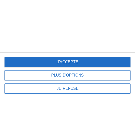
Les mots immigrés
Auteur :
Erik Orsenna
Éditeur :
Le Livre de poche
Une nouvelle consacrée à l'histoire de la langue
française. Les auteurs évoquent le métissage
de la langue dès l'époque des Gaulois, puis avec
l'apparition de mots arabes, italiens, anglais,
entre autres. ©Electre 2026
7,40 €
En stock *
J'ACCEPTE
*stock limité
AJOUTER AU PANIER
PLUS D'OPTIONS
JE REFUSE
Découvrez nos Newsletters Mollat !
JE M'INSCRIS
Informations pratiques