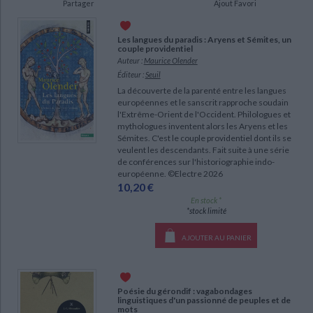
Partager
Ajout Favori
Ecologie - Environnement
Danse
Religions - Spiritualités
Bibliothèque de la Pléiade
Critique et histoire littéraire
Histoire de France
Biographies historiques
Les langues du paradis : Aryens et Sémites, un
Classiques scolaires
Littérature ancienne et médiévale
couple providentiel
Histoire - Généralités
Histoire des pays
Auteur :
Maurice Olender
Littérature de voyage
Audio - Livres lus
Éditeur :
Seuil
Histoire ancienne
Géographie
La découverte de la parenté entre les langues
Littérature en version originale
Humour
européennes et le sanscrit rapproche soudain
Culture scientifique
l'Extrême-Orient de l'Occident. Philologues et
mythologues inventent alors les Aryens et les
Sémites. C'est le couple providentiel dont ils se
veulent les descendants. Fait suite à une série
CHARGEMENT...
de conférences sur l'historiographie indo-
européenne. ©Electre 2026
10,20 €
En stock *
*stock limité
AJOUTER AU PANIER
Poésie du gérondif : vagabondages
linguistiques d'un passionné de peuples et de
mots