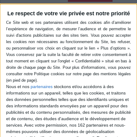
Le respect de votre vie privée est notre priorité
Dictionnaire des clichés littéraires
Auteur :
Hervé Laroche
Éditeur :
Arléa
Un dictionnaire accompagné d'une étude de
l'usage des clichés littéraires. Loin de tomber
dans une froide désillusion, l'auteur se
réconcilie avec l'acte d'écrire qui nécessite
toujours l'emploi de quelques clichés. ©Electre
2026
10,00 €
Disponible chez l'éditeur
Nous et nos
partenaires
stockons et/ou accédons à des
AJOUTER AU PANIER
informations sur un appareil, telles que les cookies, et traitons
des données personnelles telles que des identifiants uniques et
des informations standards envoyées par un appareil pour des
Le langage de l'amour : de la rencontre à la
publicités et du contenu personnalisés, des mesures de publicité
rupture, comment les mots révèlent nos
et de contenu, des études d'audience et le développement de
sentiments
services.
Avec votre permission, nos 162 partenaires et nous-
Auteur :
Julie Neveux
Éditeur :
Grasset
mêmes pouvons utiliser des données de géolocalisation