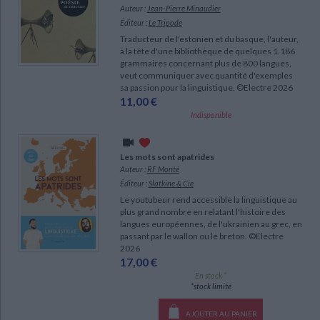
Auteur :
Jean-Pierre Minaudier
Éditeur :
Le Tripode
Traducteur de l'estonien et du basque, l'auteur,
à la tête d'une bibliothèque de quelques 1.186
grammaires concernant plus de 800 langues,
veut communiquer avec quantité d'exemples
sa passion pour la linguistique. ©Electre 2026
11,00 €
Indisponible
Les mots sont apatrides
Auteur :
RF Monté
Éditeur :
Slatkine & Cie
Le youtubeur rend accessible la linguistique au
plus grand nombre en relatant l'histoire des
langues européennes, de l'ukrainien au grec, en
passant par le wallon ou le breton. ©Electre
2026
17,00 €
En stock *
*stock limité
AJOUTER AU PANIER