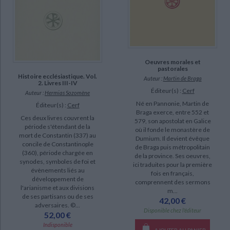
Oeuvres morales et
pastorales
Histoire ecclésiastique. Vol.
Auteur :
Martin de Braga
2. Livres III-IV
Éditeur(s) :
Cerf
Auteur :
Hermias Sozomène
Né en Pannonie, Martin de
Éditeur(s) :
Cerf
Braga exerce, entre 552 et
Ces deux livres couvrent la
579, son apostolat en Galice
période s'étendant de la
où il fonde le monastère de
mort de Constantin (337) au
Dumium. Il devient évêque
concile de Constantinople
de Braga puis métropolitain
(360), période chargée en
de la province. Ses oeuvres,
synodes, symboles de foi et
ici traduites pour la première
évènements liés au
fois en français,
développement de
comprennent des sermons
l'arianisme et aux divisions
m...
de ses partisans ou de ses
42,00 €
adversaires. ©...
Disponible chez l'éditeur
52,00 €
Indisponible
AJOUTER AU PANIER