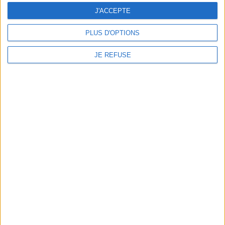
mot catalepsie; les mots
jeune homme avec l'évêque
latins, comme épilepsie,
J'ACCEPTE
de Milan. Brutal, ce décès
avec les usages d'auteurs
demeure inexpliqué et, dans
parmi lesquels : Cassius
son texte, Ambroise prend la
PLUS D'OPTIONS
Felix ou Caelius Aurelianus.
...
©Electre 2026
20,00 €
18,29 €
JE REFUSE
Disponible chez l'éditeur
Disponible chez l'éditeur
AJOUTER AU PANIER
AJOUTER AU PANIER