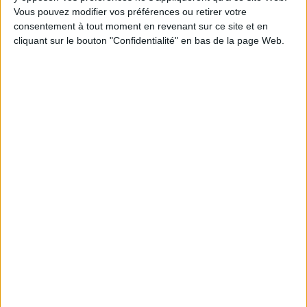
Vous pouvez modifier vos préférences ou retirer votre
consentement à tout moment en revenant sur ce site et en
cliquant sur le bouton "Confidentialité" en bas de la page Web.
Bibliographie des textes
médicaux latins : Antiquité
Histoire ecclésiastique. Vol.
et haut Moyen Age
2. Livres IV-VI
Auteur :
Centre Jean Palerne
Auteur :
Evagre le Scolastique
(Saint-Etienne)
Éditeur(s) :
Cerf
Éditeur(s) :
Presses
Dernier des historiens
universitaires de Saint-
ecclésiastiques, Evagre
Etienne
entend poursuivre l'oeuvre
Recense pour chaque
de ses prédécesseurs. Dans
oeuvre les éditions,
ces trois livres, il couvre une
traductions, commentaires
bonne partie du VIe siècle,
et index publiés depuis la
du règne de Justin Ier à celui
Renaissance jusqu'à nos
de Maurice. A partir de
jours. ©Electre 2026
diverses sources, mais aussi
15,24 €
de son expérience pers...
Indisponible
49,00 €
Disponible chez l'éditeur
AJOUTER AU PANIER