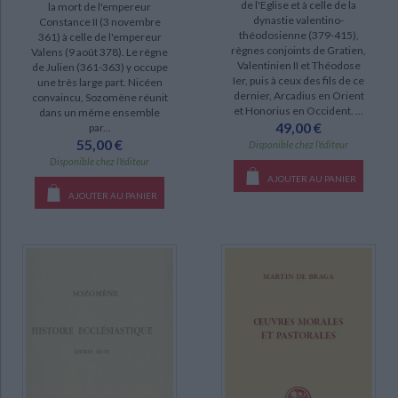
de l'Eglise et à celle de la
la mort de l'empereur
dynastie valentino-
Constance II (3 novembre
Histoires (2)
théodosienne (379-415),
361) à celle de l'empereur
règnes conjoints de Gratien,
Valens (9 août 378). Le règne
Valentinien II et Théodose
de Julien (361-363) y occupe
CHARGEMENT...
DISPONIBILITÉ
Ier, puis à ceux des fils de ce
une très large part. Nicéen
dernier, Arcadius en Orient
convaincu, Sozomène réunit
disponible (10)
et Honorius en Occident. ...
dans un même ensemble
49,00 €
par...
epuise (5)
55,00 €
Disponible chez l'éditeur
manquant (1)
Disponible chez l'éditeur
AJOUTER AU PANIER
AJOUTER AU PANIER