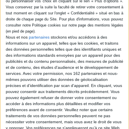
les récits militaires : succès
49,50 €
de Julien en Gaule,
Indisponible
campagnes de Constance
sur le front danubien,
négociations puis préparatifs
de guerre des affaires
perses. Egalement présente
Nous et nos
partenaires
stockons et/ou accédons à des
dans ces textes la politique
intérie...
informations sur un appareil, telles que les cookies, et traitons
61,00 €
des données personnelles telles que des identifiants uniques et
Expédié sous 10 à 15 j.
des informations standards envoyées par un appareil pour des
publicités et du contenu personnalisés, des mesures de publicité
AJOUTER AU PANIER
et de contenu, des études d'audience et le développement de
services.
Avec votre permission, nos 162 partenaires et nous-
mêmes pouvons utiliser des données de géolocalisation
précises et d’identification par scan d'appareil. En cliquant, vous
pouvez consentir aux traitements décrits précédemment. Vous
pouvez également refuser de donner votre consentement ou
accéder à des informations plus détaillées et modifier vos
préférences avant de consentir.
Veuillez noter que certains
traitements de vos données personnelles peuvent ne pas
nécessiter votre consentement, mais vous avez le droit de vous
y opposer. Vos préférences ne s'appliqueront qu’à ce site Web.