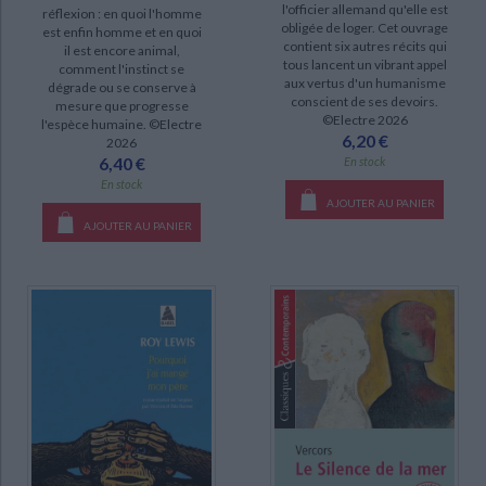
l'officier allemand qu'elle est
réflexion : en quoi l'homme
obligée de loger. Cet ouvrage
est enfin homme et en quoi
contient six autres récits qui
il est encore animal,
tous lancent un vibrant appel
comment l'instinct se
aux vertus d'un humanisme
dégrade ou se conserve à
conscient de ses devoirs.
mesure que progresse
©Electre 2026
l'espèce humaine. ©Electre
6,20 €
2026
6,40 €
En stock
En stock
AJOUTER AU PANIER
AJOUTER AU PANIER