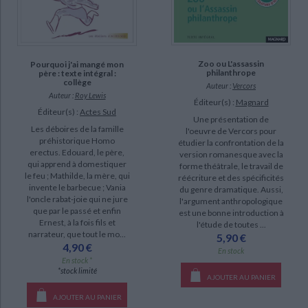
Zoo ou L'assassin
Pourquoi j'ai mangé mon
philanthrope
père : texte intégral :
collège
Auteur :
Vercors
Auteur :
Roy Lewis
Éditeur(s) :
Magnard
Éditeur(s) :
Actes Sud
Une présentation de
Les déboires de la famille
l'oeuvre de Vercors pour
préhistorique Homo
étudier la confrontation de la
erectus. Edouard, le père,
version romanesque avec la
qui apprend à domestiquer
forme théâtrale, le travail de
le feu ; Mathilde, la mère, qui
réécriture et des spécificités
invente le barbecue ; Vania
du genre dramatique. Aussi,
l'oncle rabat-joie qui ne jure
l'argument anthropologique
que par le passé et enfin
est une bonne introduction à
Ernest, à la fois fils et
l'étude de toutes ...
narrateur, que tout le mo...
5,90 €
4,90 €
En stock
En stock *
*stock limité
AJOUTER AU PANIER
AJOUTER AU PANIER