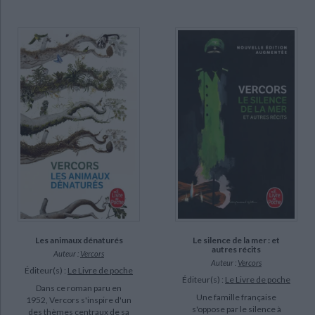
Les animaux dénaturés
Le silence de la mer : et
autres récits
Auteur :
Vercors
Auteur :
Vercors
Éditeur(s) :
Le Livre de poche
Éditeur(s) :
Le Livre de poche
Dans ce roman paru en
Une famille française
1952, Vercors s'inspire d'un
s'oppose par le silence à
des thèmes centraux de sa