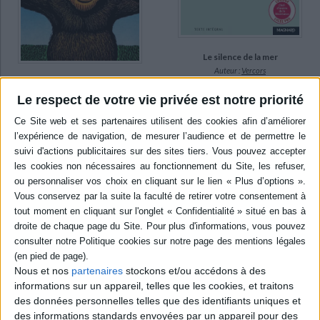
Le silence de la mer
Auteur :
Vercors
Pourquoi j'ai mangé mon
Éditeur(s) :
Magnard
père
Le respect de votre vie privée est notre priorité
Cette collection se propose
Auteur :
Roy Lewis
d'offrir des textes intégraux
Éditeur(s) :
Actes Sud
d'auteurs classiques et
Leméac éditeur
contemporains
Les déboires d'une tribu
accompagnés d'un appareil
préhistorique narrés avec
pédagogique approprié et
les tics de langage des
adapté aux élèves des
ethnologues modernes.
collèges. Un texte pour les
©Electre 2026
niveaux 3e et 2e, ainsi que
6,10 €
pour les terminales BEP.
©Electre 2026
Indisponible
5,90 €
En stock *
*stock limité
Nous et nos
partenaires
stockons et/ou accédons à des
informations sur un appareil, telles que les cookies, et traitons
AJOUTER AU PANIER
des données personnelles telles que des identifiants uniques et
des informations standards envoyées par un appareil pour des