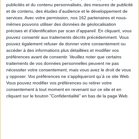
publicités et du contenu personnalisés, des mesures de publicité
et de contenu, des études d'audience et le développement de
services.
Avec votre permission, nos 162 partenaires et nous-
mêmes pouvons utiliser des données de géolocalisation
précises et d’identification par scan d'appareil. En cliquant, vous
pouvez consentir aux traitements décrits précédemment. Vous
pouvez également refuser de donner votre consentement ou
accéder à des informations plus détaillées et modifier vos
préférences avant de consentir.
Veuillez noter que certains
traitements de vos données personnelles peuvent ne pas
nécessiter votre consentement, mais vous avez le droit de vous
y opposer. Vos préférences ne s'appliqueront qu’à ce site Web.
Vous pouvez modifier vos préférences ou retirer votre
consentement à tout moment en revenant sur ce site et en
cliquant sur le bouton "Confidentialité" en bas de la page Web.
La bataille du silence :
Les armes de la nuit et la
souvenirs de Minuit
puissance du jour
Auteur :
Vercors
Auteur :
Vercors
Éditeur(s) :
Minuit
Éditeur(s) :
Seuil
Mémoires de Jean Bruller,
Méditation amère sur la
dit Vercors, qui retrace mois
guerre et la condition
après mois l'aventure des
humaine. ©Electre 2026