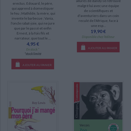
allures de dandy se retrouve
erectus. Edouard, le père,
malgré lui avec une équipe
qui apprend à domestiquer
de scientifiques et
le feu ; Mathilde, la mère, qui
SÉRIE
d'aventuriers dans un coin
invente le barbecue ; Vania,
reculé de l'Afrique, face à
l'oncle rabat-joie, qui ne jure
Cent ans d'histoire de France (3)
une esp...
que par le passé et enfin
19,90 €
Ernest, à la fois fils et
Pourquoi j'ai mangé mon père (2)
Disponible chez l'éditeur
narrateur, que tout le ...
Histoire d'une institution française, l'Ecole alsacienne (1)
4,95 €
AJOUTER AU PANIER
En stock *
Pour Shakespeare (1)
*stock limité
AJOUTER AU PANIER
DISPONIBILITÉ
epuise (48)
disponible (21)
manquant (4)
CHARGEMENT...