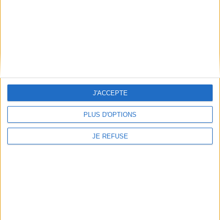
AJOUTER AU PANIER
J'ACCEPTE
PLUS D'OPTIONS
JE REFUSE
Le silence de la mer : et
autres oeuvres
Les propos de Sam Howard
Auteur :
Vercors
Auteur :
Vercors
Éditeur(s) :
Omnibus
Éditeur(s) :
Portaparole
d'Emilia Aru
J. Bruller, plus connu sous le
pseudonyme de Vercors, et
Des personnages