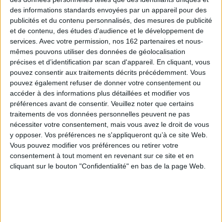
des informations standards envoyées par un appareil pour des
publicités et du contenu personnalisés, des mesures de publicité
et de contenu, des études d'audience et le développement de
services.
Avec votre permission, nos 162 partenaires et nous-
mêmes pouvons utiliser des données de géolocalisation
précises et d’identification par scan d'appareil. En cliquant, vous
pouvez consentir aux traitements décrits précédemment. Vous
pouvez également refuser de donner votre consentement ou
accéder à des informations plus détaillées et modifier vos
préférences avant de consentir.
Veuillez noter que certains
Flux que tu hâtes...
traitements de vos données personnelles peuvent ne pas
Le long cours de l'amiral
Auteur :
Henri Philibert
nécessiter votre consentement, mais vous avez le droit de vous
Auteur :
Henri Philibert
Éditeur(s) :
Ed. du Petit
y opposer. Vos préférences ne s'appliqueront qu’à ce site Web.
véhicule
Éditeur(s) :
Opéra
Vous pouvez modifier vos préférences ou retirer votre
Recueil de poèsies. ©Electre
Le personnage de l'amiral
consentement à tout moment en revenant sur ce site et en
2026
sert de prétexte pour
cliquant sur le bouton "Confidentialité" en bas de la page Web.
12,96 €
discourir sur le vocabulaire
marin et breton. ©Electre
Indisponible
2026
15,00 €
Indisponible