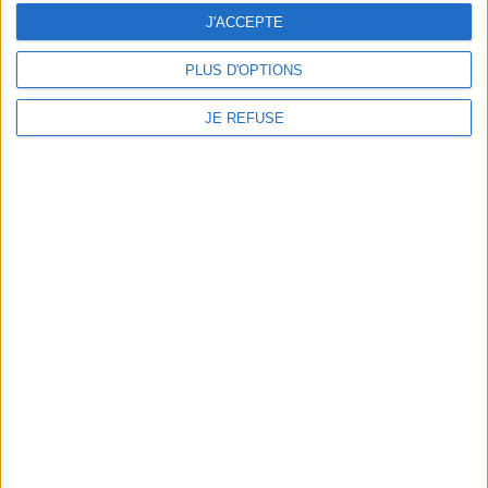
Des calligraphies mettent en
J'ACCEPTE
lumière ce recueil de
quatrains daté du XIIe siècle
PLUS D'OPTIONS
qui chante la gloire de
l'amour et du vin. ©Electre
2026
JE REFUSE
9,80 €
Indisponible
1
Découvrez nos Newsletters Mollat !
JE M'INSCRIS
Informations pratiques
Conditions d'utilisation du site
Qui sommes-nous