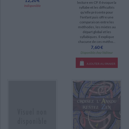
12,20 €
lecture en CP. Il évoque la
Indisponible
syllabe et les difficultés
epuise (10)
qu'elle présente pour
disponible (1)
l'enfant puis offre une
comparaison entre les
méthodes, les mixtes au
départ global et les
syllabiques. Il explique
chacune de ces métho...
7,60 €
Disponible chez l'éditeur
AJOUTER AU PANIER