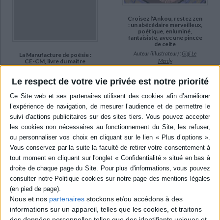
Croisez l'Ankou, restez zen
: un abécédaire merveilleux,
poétique, enluminé,
fantaisiste, avec une pincée
de celte
Auteur (illustrateur) :
Gigi Le
La Manufacture de poésie :
Merdy
CE-CM, livre du maître
Auteur :
Henri Copin
Éditeur(s) :
Opéra
Le respect de votre vie privée est notre priorité
Éditeur(s) :
Hachette
Cet abécédaire propose 26
Littératures
tableaux d'acrylique inspirés
des enluminures
Accompagne le livre de
accompagnés de courtes
l'élève. ©Electre 2026
variations poétiques
4,57 €
associant sonorités,
Indisponible
rythmes et jeux sur les mots
inspirées de la culture celte.
©Electre 2026
20,00 €
Indisponible
Nous et nos
partenaires
stockons et/ou accédons à des
informations sur un appareil, telles que les cookies, et traitons
des données personnelles telles que des identifiants uniques et