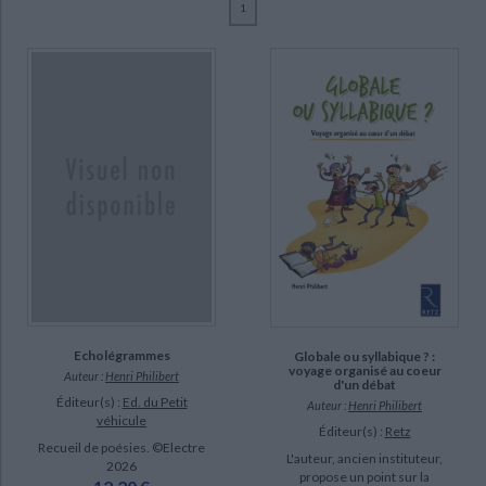
1
Ecologie - Environnement
Danse
Religions - Spiritualités
Bibliothèque de la Pléiade
Critique et histoire littéraire
Philibert, Henri (11)
Histoire de France
Biographies historiques
Copin, Henri (4)
Classiques scolaires
Littérature ancienne et médiévale
Histoire - Généralités
Histoire des pays
Boucher, Michel (1)
Littérature de voyage
Audio - Livres lus
Foogy (1)
Histoire ancienne
Géographie
Littérature en version originale
Humour
Henri Copin (1)
Culture scientifique
Kraliévitch, Marco (1)
Le Merdy, Gigi (1)
Métoui, Lassaâd (1)
CHARGEMENT...
SUPPORT
livre (11)
Echolégrammes
Globale ou syllabique ? :
voyage organisé au coeur
Auteur :
Henri Philibert
d'un débat
Éditeur(s) :
Ed. du Petit
Auteur :
Henri Philibert
SÉRIE
véhicule
Éditeur(s) :
Retz
Recueil de poésies. ©Electre
L'auteur, ancien instituteur,
2026
DISPONIBILITÉ
propose un point sur la