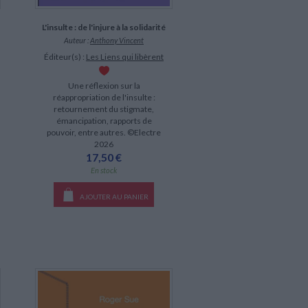
L'insulte : de l'injure à la solidarité
Auteur :
Anthony Vincent
Éditeur(s) :
Les Liens qui libèrent
Une réflexion sur la
réappropriation de l'insulte :
retournement du stigmate,
émancipation, rapports de
pouvoir, entre autres. ©Electre
2026
17,50 €
En stock
AJOUTER AU PANIER