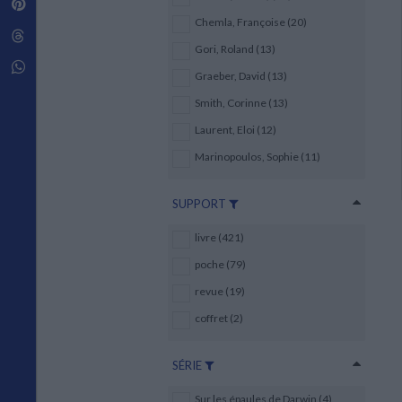
Pinterest
Techniques de construction
SCIENCE FICTION ET FANTASY
Vie familiale
Disciplines paramédicales
Chemla, Françoise (20)
Matériaux de l’architecture
Littérature SF et Fantasy
Threads
Ouvrages Généraux
Urbanisme
SOCIOLOGIE
Gori, Roland (13)
Sociologie générale
Whatsapp
Graeber, David (13)
Travail social
Santé et société
Smith, Corinne (13)
Laurent, Eloi (12)
ETHNOLOGIE
Anthropologie
Marinopoulos, Sophie (11)
Ethnologie par pays
SUPPORT
livre (421)
poche (79)
revue (19)
coffret (2)
SÉRIE
Sur les épaules de Darwin (4)