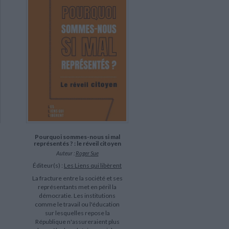
Pourquoi sommes-nous si mal
représentés ? : le réveil citoyen
Auteur :
Roger Sue
Éditeur(s) :
Les Liens qui libèrent
La fracture entre la société et ses
représentants met en péril la
démocratie. Les institutions
comme le travail ou l'éducation
sur lesquelles repose la
République n'assureraient plus