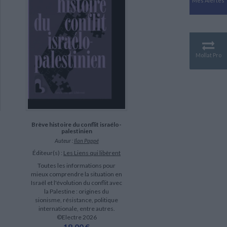
Mes Alertes
Antiquité
Mythologies
GÉOGRAPHIE
Géographie - Démographie -
Territoire
Mollat Pro
CULTURE SCIENTIFIQUE
Essais scientifique
Astronomie
Brève histoire du conflit israélo-
palestinien
Auteur :
Ilan Pappé
Éditeur(s) :
Les Liens qui libèrent
Toutes les informations pour
mieux comprendre la situation en
Israël et l'évolution du conflit avec
la Palestine : origines du
sionisme, résistance, politique
internationale, entre autres.
©Electre 2026
18,00 €