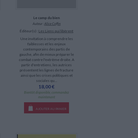
Le camp du bien
Auteur :
Alice Coffin
Éditeur(s) :
Les Liens qui libèrent
Une invitation à comprendre les
faiblesses et les enjeux
contemporains des partis de
gauche, afin de mieux préparer le
combat contre l'extrême droite. A
partir d'entretiens, les autrices
présentent les lignes de fracture
ainsi que les crises politiques et
sociales qu...
18,00 €
Bientôt disponible, commandez
maintenant
AJOUTER AU PANIER