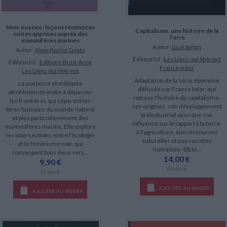
Non-noyées : leçons féministes
Capitalisme, une histoire de la
noires apprises auprès des
Terre
mammifères marines
Auteur :
Lucie Sarfaty
Auteur :
Alexis Pauline Gumbs
Éditeur(s) :
Les Liens qui libèrent
Éditeur(s) :
Editions Burn-Août
France-Inter
Les Liens qui libèrent
Adaptation de la série éponyme
La poétesse et militante
diffusée sur France Inter, qui
afroféministe invite à dépasser
retrace l'histoire du capitalisme,
les frontières qui séparent les
ses origines, son développement
êtres humains du monde naturel
préindustriel ainsi que son
et plus particulièrement des
influence sur le rapport à la terre,
mammifères marins. Elle explore
à l'agriculture, aux ressources
les intersections entre l'écologie
naturelles et aux sociétés
et le féminisme noir, qui
humaines. ©Ele...
convergent tous deux vers...
14,00 €
9,90 €
En stock
En stock
AJOUTER AU PANIER
AJOUTER AU PANIER