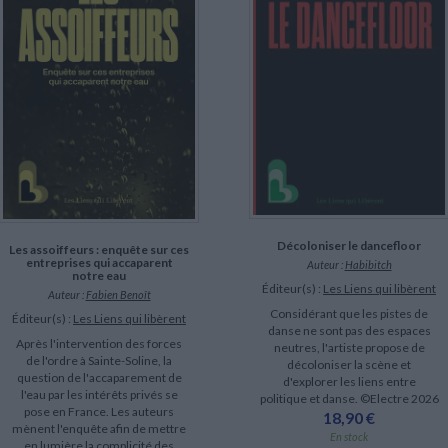
LITTÉRATURE DE VOYAGE
Dictionnaires Français
Histoire moderne
Relations et politiques
internationales
Dictionnaires Bilingues
Récits des voyageurs et des
Histoire contemporaine
explorateurs
Sécurité nationale - Défense
Langues universitaires -
BIOGRAPHIES HISTORIQUES
Dictionnaires et méthodes
ECOLOGIE - ENVIRONNEMENT
Biographies historiques
Méthodes Langues Grand public
Ecologie
Français langues étrangères
HISTOIRE - GÉNÉRALITÉS
Historiographie
Etudes historiques
Généalogie - Héraldique
Franc-maçonnerie
CHARGEMENT...
Décoloniser le dancefloor
Les assoiffeurs : enquête sur ces
entreprises qui accaparent
Auteur :
Habibitch
notre eau
Éditeur(s) :
Les Liens qui libèrent
Auteur :
Fabien Benoît
Considérant que les pistes de
Éditeur(s) :
Les Liens qui libèrent
danse ne sont pas des espaces
Après l'intervention des forces
neutres, l'artiste propose de
de l'ordre à Sainte-Soline, la
décoloniser la scène et
question de l'accaparement de
d'explorer les liens entre
l'eau par les intérêts privés se
politique et danse. ©Electre 2026
pose en France. Les auteurs
18,90 €
mènent l'enquête afin de mettre
En stock
en lumière la complicité des