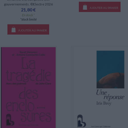
gouvernements. ©Electre 2026
AJOUTER AU PANIER
21,80 €
En stock *
*stock limité
AJOUTER AU PANIER