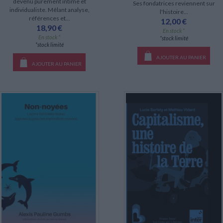
devenu purement intime et
Ses fondatrices reviennent sur
individualiste. Mêlant analyse,
l'histoire...
références et...
12,00 €
18,90 €
En stock *
En stock *
*stock limité
*stock limité
AJOUTER AU PANIER
AJOUTER AU PANIER