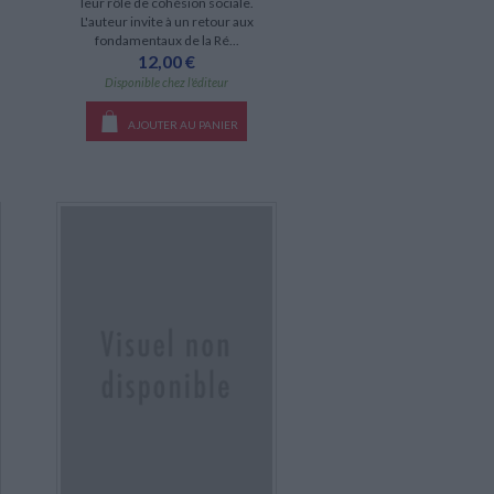
leur rôle de cohésion sociale.
L'auteur invite à un retour aux
fondamentaux de la Ré...
12,00 €
Disponible chez l'éditeur
AJOUTER AU PANIER