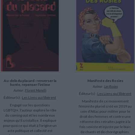
Au-delà du placard : renverser la
Manifeste des Rosies
honte, repenser l'intime
Auteur :
Les Rosies
Auteur :
Florent Manelli
Éditeur(s) :
Les Liens qui libèrent
Éditeur(s) :
Les Liens qui libèrent
Manifeste de ce mouvement
Engagé sur les questions
féministe pluriel créé en 2019 au
LGBTQI+, l'auteur explore le rôle
sein d'Attac pour militer pour le
du coming out et les nombreux
droit des femmes et contre une
enjeux qu'il cristallise. Il explique
réforme des retraites jugée à la
pourquoi ce qui était à l'origine un
fois sexiste et injuste par le biais
acte politique et collectif est
de chants et de chorégraphies.