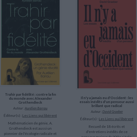
Trahir par fidélité : contre la fin
Il n'y a jamais eu d'Occident : les
du monde avec Alexander
essais inédits d'un penseur aussi
Grothendieck
brillant que radical
Auteur :
Aurélien Barrau
Auteur :
David Graeber
Éditeur(s) :
Les Liens qui libèrent
Éditeur(s) :
Les Liens qui libèrent
Mathématicien de génie, A.
Recueil de 18 écrits et
Grothendieck est aussi un
d'entretiens inédits de ce
pionnier de l'écologie radicale et
penseur majeur du XXIe siècle.