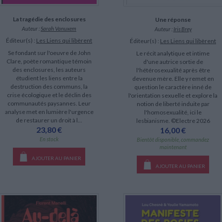
La tragédie des enclosures
Une réponse
Auteur :
Sarah Vanuxem
Auteur :
Iris Brey
Éditeur(s) :
Les Liens qui libèrent
Éditeur(s) :
Les Liens qui libèrent
Se fondant sur l'oeuvre de John
Le récit analytique et intime
Clare, poète romantique témoin
d'une autrice sortie de
des enclosures, les auteurs
l'hétérosexualité après être
étudient les liens entre la
devenue mère. Elle y remet en
destruction des communs, la
question le caractère inné de
crise écologique et le déclin des
l'orientation sexuelle et explore la
communautés paysannes. Leur
notion de liberté induite par
analyse met en lumière l'urgence
l'homosexualité, ici le
de restaurer un droit à l...
lesbianisme. ©Electre 2026
23,80 €
16,00 €
En stock
Bientôt disponible, commandez
maintenant
AJOUTER AU PANIER
AJOUTER AU PANIER