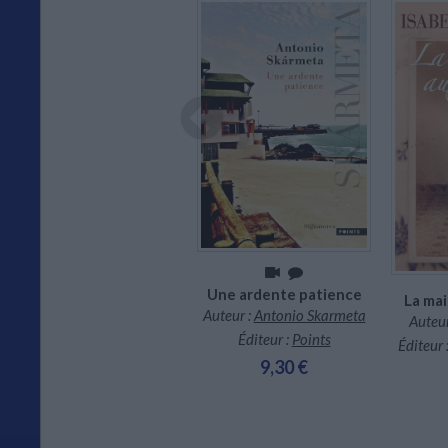
En stock *
*stock limité
CHARGEMENT...
Une ardente patience
La mai
Histoire des larmes : un
Auteur :
Antonio Skarmeta
témoignage
Auteur
Éditeur :
Points
Auteur :
Alan Pauls
Éditeur 
9,30 €
Éditeur :
Bourgois
8,00 €