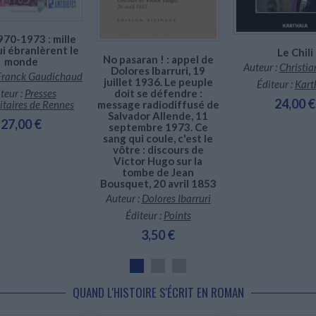
La pression internationale et la résistance interne on
Pinochet en 1990, lorsque des élections démocrat
du Chili à un régime civil. Cependant Pinochet 
970-1973 : mille
jusqu'en 1998 où il devient sénateur à vie. Un long 
ui ébranlèrent le
Le Chili
n'aboutira à aucune condamnation. Il meurt le 10 d
No pasaran ! : appel de
monde
Auteur :
Christia
Dolores Ibarruri, 19
Franck Gaudichaud
Le coup d'État de Pinochet en 1973 a laissé une em
juillet 1936. Le peuple
Éditeur :
Kart
teur :
Presses
doit se défendre :
raison des violations des droits de l'homme et d
24,00 €
itaires de Rennes
message radiodiffusé de
la dictature.
Salvador Allende, 11
27,00 €
septembre 1973. Ce
sang qui coule, c'est le
vôtre : discours de
Victor Hugo sur la
tombe de Jean
Bousquet, 20 avril 1853
Auteur :
Dolores Ibarruri
Éditeur :
Points
3,50 €
QUAND L'HISTOIRE S'ÉCRIT EN ROMAN