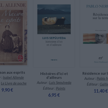
En stock *
En stock *
En stock
*stock limité
*stock limité
son aux esprits
Résidence sur l
Histoires d'ici et
d'ailleurs
 :
Isabel Allende
Auteur :
Pablo 
Auteur :
Luis Sepulveda
:
Le Livre de poche
Éditeur :
Gall
Éditeur :
Points
9,90 €
11,40 €
6,95 €