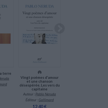
En stock *
En stock
*stock limité
a terre
Nager nues
Vingt poèmes d'amour
Neruda
Auteur :
Carla Guelfenbein
et une chanson
imard
désespérée. Les vers du
Éditeur :
Actes Sud
capitaine
8,30 €
Auteur :
Pablo Neruda
Éditeur :
Gallimard
12,40 €