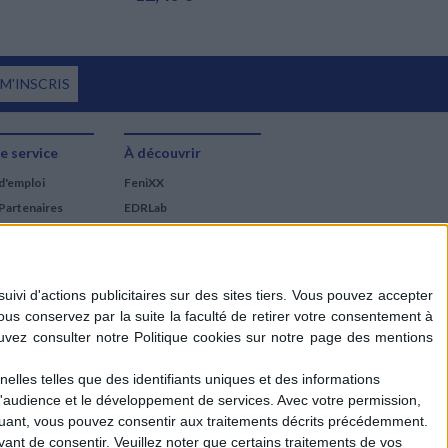
 M'INSCRIS
e service
À découvrir
d'emploi
FeniXX
Partenaires
EDRLab
RetroNews
BnF : portail des métiers
du livre
Cercle de la librairie
Les chèques cadeaux
Mollat
elles telles que des identifiants uniques et des informations
d'audience et le développement de services.
Avec votre permission,
iquant, vous pouvez consentir aux traitements décrits précédemment.
ant de consentir.
Veuillez noter que certains traitements de vos