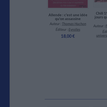
Chili 1
Allende : c'est une idée
jours q
Découvrir la révolution
qu'on assassine
chilienne (1970-1973)
Auteur :
Thomas Huchon
Auteur :
Auteur :
Franck Gaudichaud
Éditeur :
Eyrolles
Édi
Éditeur :
Ed. sociales
univers
18,00 €
12,00 €