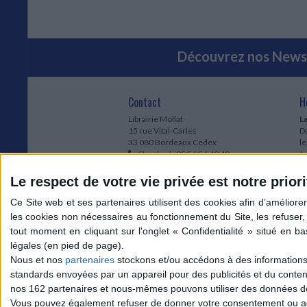
Découvrez nos Newsl
Contact
H
Librairie Mollat
La
15 rue Vital-Carles
Du
33 080 Bordeaux Cedex
l
Standard :
05 56 56 40 40
Jo
Service client mollat.com :
05 56 56 40
1e
83
* 
Le respect de votre vie privée est notre priori
Contactez-nous
à
Le
du
l
Jo
1
Nous et nos
partenaires
stockons et/ou accédons à des informations s
et
standards envoyées par un appareil pour des publicités et du conte
* 
nos 162 partenaires et nous-mêmes pouvons utiliser des données de g
1
Vous pouvez également refuser de donner votre consentement ou accé