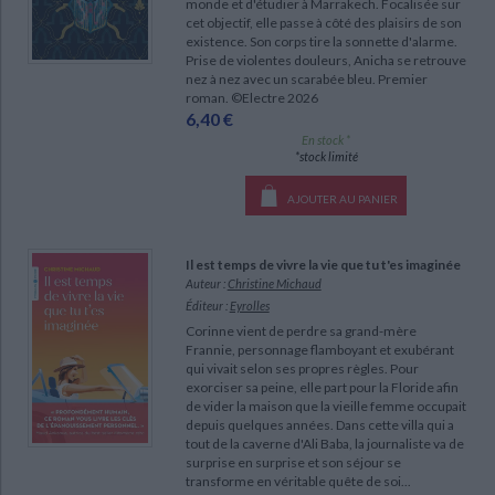
monde et d'étudier à Marrakech. Focalisée sur
CHARGEMENT...
cet objectif, elle passe à côté des plaisirs de son
existence. Son corps tire la sonnette d'alarme.
Prise de violentes douleurs, Anicha se retrouve
nez à nez avec un scarabée bleu. Premier
roman. ©Electre 2026
6,40 €
En stock *
*stock limité
AJOUTER AU PANIER
Il est temps de vivre la vie que tu t'es imaginée
Auteur :
Christine Michaud
Éditeur :
Eyrolles
Corinne vient de perdre sa grand-mère
Frannie, personnage flamboyant et exubérant
qui vivait selon ses propres règles. Pour
exorciser sa peine, elle part pour la Floride afin
de vider la maison que la vieille femme occupait
depuis quelques années. Dans cette villa qui a
tout de la caverne d'Ali Baba, la journaliste va de
surprise en surprise et son séjour se
transforme en véritable quête de soi...