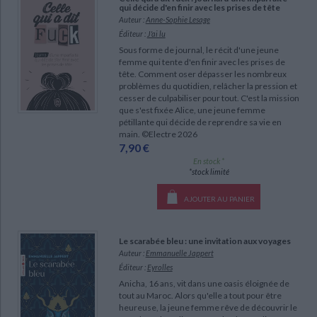
Ecologie - Environnement
Danse
Religions - Spiritualités
qui décide d'en finir avec les prises de tête
Bibliothèque de la Pléiade
Critique et histoire littéraire
Auteur :
Anne-Sophie Lesage
Histoire de France
Biographies historiques
Éditeur :
J'ai lu
Classiques scolaires
Littérature ancienne et médiévale
Sous forme de journal, le récit d'une jeune
Histoire - Généralités
Histoire des pays
femme qui tente d'en finir avec les prises de
Littérature de voyage
Audio - Livres lus
tête. Comment oser dépasser les nombreux
Histoire ancienne
Géographie
problèmes du quotidien, relâcher la pression et
Littérature en version originale
Humour
cesser de culpabiliser pour tout. C'est la mission
Culture scientifique
que s'est fixée Alice, une jeune femme
pétillante qui décide de reprendre sa vie en
main. ©Electre 2026
7,90 €
En stock *
*stock limité
AJOUTER AU PANIER
Le scarabée bleu : une invitation aux voyages
Auteur :
Emmanuelle Jappert
Éditeur :
Eyrolles
Anicha, 16 ans, vit dans une oasis éloignée de
tout au Maroc. Alors qu'elle a tout pour être
heureuse, la jeune femme rêve de découvrir le