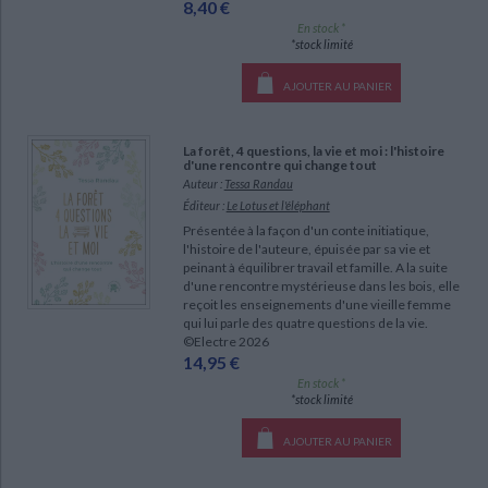
8,40 €
En stock *
*stock limité
AJOUTER AU PANIER
La forêt, 4 questions, la vie et moi : l'histoire
d'une rencontre qui change tout
Auteur :
Tessa Randau
Éditeur :
Le Lotus et l'éléphant
Présentée à la façon d'un conte initiatique,
l'histoire de l'auteure, épuisée par sa vie et
peinant à équilibrer travail et famille. A la suite
d'une rencontre mystérieuse dans les bois, elle
reçoit les enseignements d'une vieille femme
qui lui parle des quatre questions de la vie.
©Electre 2026
14,95 €
En stock *
*stock limité
AJOUTER AU PANIER