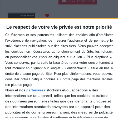
AJOUTER AU PANIER
Qu'est-ce que la justice ?. Droit et morale
Auteur :
Hans Kelsen
Le respect de votre vie privée est notre priorité
Éditeur :
Markus Haller
Le philosophe et juriste autrichien analyse les
différentes conceptions de la justice souvent
en opposition, puis affirme que la morale ne
peut fonder le droit, contrairement aux débats
démocratiques. Le second texte est un extrait
de Théorie pure du droit, paru en 1962.
©Electre 2026
8,00 €
Disponible chez l'éditeur
AJOUTER AU PANIER
Nous et nos
partenaires
stockons et/ou accédons à des
informations sur un appareil, telles que les cookies, et traitons
Dans les yeux du procureur : chroniques de la
des données personnelles telles que des identifiants uniques et
justice ordinaire : témoignage
des informations standards envoyées par un appareil pour des
Auteur :
Jeanne Quilfen
publicités et du contenu personnalisés, des mesures de publicité
Éditeur :
Hugo Doc
et de contenu, des études d'audience et le développement de