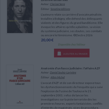
Ecologie - Environnement
Danse
Religions - Spiritualités
Auteur :
Clarisse Serre
Bibliothèque de la Pléiade
Critique et histoire littéraire
Éditeur :
Sonatine éditions
Histoire de France
Biographies historiques
Classiques scolaires
L'auteure relate sa carrière d'avocate pénaliste.
Littérature ancienne et médiévale
Installée à Bobigny, elle défend des délinquants
Histoire - Généralités
Histoire des pays
violents et des figures du grand banditisme. Elle
Littérature de voyage
Audio - Livres lus
évoque les affaires qu'elle a plaidées, sa vision
Histoire ancienne
Géographie
du système judiciaire, ses doutes, ses combats
Littérature en version originale
Humour
ou encore le féminisme. ©Electre 2026
Culture scientifique
20,00 €
Disponible chez l'éditeur
AJOUTER AU PANIER
CHARGEMENT...
Anatomie d'un fiasco judiciaire : l'affaire AZF
Auteur :
Daniel Soulez-Larivière
Éditeur :
Albin Michel
L'avocat d'AZF et de son directeur expose tous
les dysfonctionnements de l'enquête qui a suivi
l'explosion de l'usine de Toulouse le 21
septembre 2001 : refus de lancer les
investigations sur la piste terroriste dès les
premières heures, experts fantaisistes, conflits
d'intérêts de magistrats, vices de procédure,