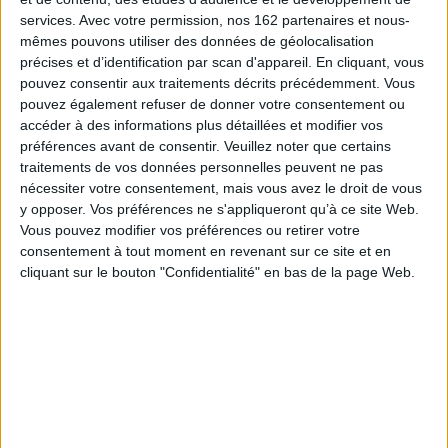
La magistrate décrit la réalité brute de son
métier et décrypte les rouages de la justice
services.
Avec votre permission, nos 162 partenaires et nous-
pénale française. A partir d'affaires qui l'ont
mêmes pouvons utiliser des données de géolocalisation
marquée, elle témoigne des drames humains
précises et d’identification par scan d'appareil. En cliquant, vous
qui se jouent au coeur du tribunal et évoque la
pouvez consentir aux traitements décrits précédemment. Vous
lourde charge de juger. ©Electre 2026
pouvez également refuser de donner votre consentement ou
15,95 €
accéder à des informations plus détaillées et modifier vos
Disponible chez l'éditeur
préférences avant de consentir.
Veuillez noter que certains
AJOUTER AU PANIER
traitements de vos données personnelles peuvent ne pas
nécessiter votre consentement, mais vous avez le droit de vous
y opposer. Vos préférences ne s'appliqueront qu’à ce site Web.
Violences judiciaires : la justice et la
Vous pouvez modifier vos préférences ou retirer votre
répression de l'action politique
consentement à tout moment en revenant sur ce site et en
Auteur :
Raphaël Kempf
cliquant sur le bouton "Confidentialité" en bas de la page Web.
Éditeur :
La Découverte
Ayant constaté un accroissement des violences
policières et des abus de la justice, l'avocat met
en cause l'Etat policier et dénonce les
agissements du pouvoir judiciaire qui
entraîneraient ou justifieraient ceux de la
police. Il explique que ces pratiques viseraient à
limiter en droit la capacité des citoyens à
s'exprimer par leurs mots ou leurs actes.
©Electre 2026