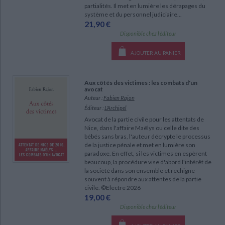
partialités. Il met en lumière les dérapages du
système et du personnel judiciaire...
21,90 €
Disponible chez l'éditeur
AJOUTER AU PANIER
Aux côtés des victimes : les combats d'un
avocat
Auteur :
Fabien Rajon
Éditeur :
L'Archipel
Avocat de la partie civile pour les attentats de
Nice, dans l'affaire Maëlys ou celle dite des
bébés sans bras, l'auteur décrypte le processus
de la justice pénale et met en lumière son
paradoxe. En effet, si les victimes en espèrent
beaucoup, la procédure vise d'abord l'intérêt de
la société dans son ensemble et rechigne
souvent à répondre aux attentes de la partie
civile. ©Electre 2026
19,00 €
Disponible chez l'éditeur