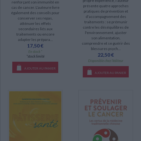
propre expérience, l'auteur
CHARGEMENT...
renforçant son immunité en
présente quatre approches
cas de cancer. L'auteure livre
pratiques de prévention et
également des conseils pour
DISPONIBILITÉ
d'accompagnement des
conserver ses repas,
traitements : se prémunir
atténuer les effets
disponible (12)
contre les déséquilibres de
secondaires liés aux
l'environnement, ajuster
traitements ou encore
epuise (1)
son alimentation,
adapter les prépara...
comprendre et se guérir des
17,50 €
blessures psych...
En stock *
22,50 €
*stock limité
Disponible chez l'éditeur
AJOUTER AU PANIER
AJOUTER AU PANIER