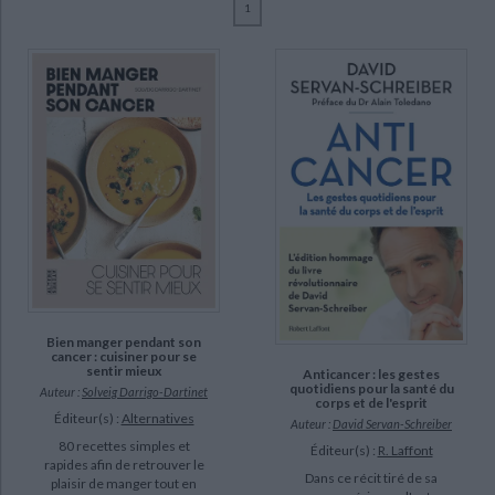
1
Ecologie - Environnement
Danse
Religions - Spiritualités
Bibliothèque de la Pléiade
Critique et histoire littéraire
Toledano, Alain (13)
Histoire de France
Biographies historiques
Kym, Min-Jung (2)
Classiques scolaires
Littérature ancienne et médiévale
Histoire - Généralités
Histoire des pays
Baumann-Hautin, Sandrine (1)
Littérature de voyage
Audio - Livres lus
Boghossian, Elise (1)
Histoire ancienne
Géographie
Littérature en version originale
Humour
Caverivière, Philippe (1)
Culture scientifique
Darrigo-Dartinet, Solveig (1)
Dessert, Sylvie (1)
Dhenaux, Charlotte (1)
SUPPORT
Bien manger pendant son
cancer : cuisiner pour se
livre (9)
sentir mieux
Anticancer : les gestes
quotidiens pour la santé du
IAD (2)
Auteur :
Solveig Darrigo-Dartinet
corps et de l'esprit
Éditeur(s) :
Alternatives
poche (2)
Auteur :
David Servan-Schreiber
80 recettes simples et
Éditeur(s) :
R. Laffont
rapides afin de retrouver le
Dans ce récit tiré de sa
SÉRIE
plaisir de manger tout en