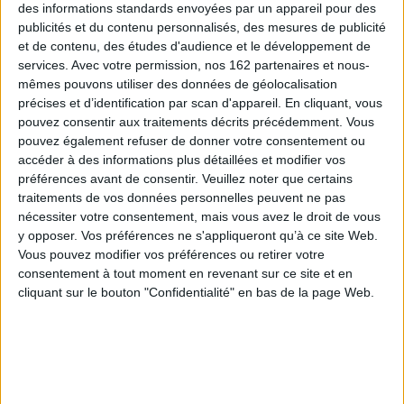
Éditeur(s) :
Humensciences
des informations standards envoyées par un appareil pour des
Éditeur(s) :
Hermann
L'auteur décrit l'expérience
publicités et du contenu personnalisés, des mesures de publicité
menée avec l'Institut Rafael,
Pianiste, M.-J. Kym a vaincu
et de contenu, des études d'audience et le développement de
une maison de santé
deux cancers et relate
services.
Avec votre permission, nos 162 partenaires et nous-
pratiquant une forme de
l'apport de la musique dans
mêmes pouvons utiliser des données de géolocalisation
médecine intégrative.
sa guérison. Cancérologue,
Chaque patient y suit un
précises et d’identification par scan d'appareil. En cliquant, vous
A. Tolédano a été son
parcours de soin
médecin. Ils évoquent
pouvez consentir aux traitements décrits précédemment. Vous
personnalisé comprenant
l'importance de la relation
pouvez également refuser de donner votre consentement ou
médecines douces, activités
entre le patient et le
accéder à des informations plus détaillées et modifier vos
physiques, séances de
soignant, les thérapies
psychanalyse et cours de c...
préférences avant de consentir.
Veuillez noter que certains
complémentaires et les
16,90 €
facteurs d'aide au...
traitements de vos données personnelles peuvent ne pas
15,00 €
Disponible chez l'éditeur
nécessiter votre consentement, mais vous avez le droit de vous
Disponible chez l'éditeur
y opposer. Vos préférences ne s'appliqueront qu’à ce site Web.
AJOUTER AU PANIER
Vous pouvez modifier vos préférences ou retirer votre
AJOUTER AU PANIER
consentement à tout moment en revenant sur ce site et en
cliquant sur le bouton "Confidentialité" en bas de la page Web.