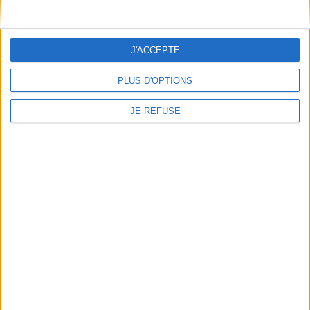
contreforts de l'Himalaya.
étapes de la déconstruction
Elle relate sa découverte de
suite à l'annonce de cette
la puissance de l'amour
maladie et montre les
médecin et souligne l'impo...
dispositifs mis en pl...
J'ACCEPTE
19,95 €
12,00 €
Disponible chez l'éditeur
Disponible chez l'éditeur
PLUS D'OPTIONS
AJOUTER AU PANIER
AJOUTER AU PANIER
JE REFUSE
Le cancer, le médecin et la