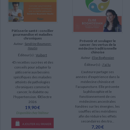
Pâtisserie santé : concilier
gourmandise et maladies
chroniques
Prévenir et soulager le
Auteur :
Sandrine Baumann-
cancer : les vertus de la
Hautin
médecine traditionnelle
chinoise
Éditeur(s) :
Vuibert
Auteur :
Elise Boghossian
45 recettes sucrées et des
Éditeur(s) :
J'ai lu
conseils pour adapter la
L'auteure partage ses
pâtisserie aux besoins
années d'expérience dans la
spécifiques des malades
médecine chinoise et
atteints de pathologies
l'acupuncture. Elle présente
chroniques comme le
la philosophie et le
cancer, le diabète ou
fonctionnement de ces
l'hypertension. ©Electre
médecines ancestrales
2026
fondées sur les énergies, les
19,90 €
souffles et les méridiens
Disponible chez l'éditeur
afin de réduire les effets
secondaires des tra...
AJOUTER AU PANIER
7,20 €