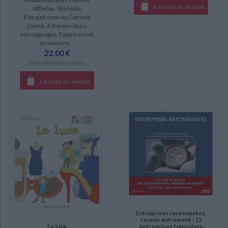
AJOUTER AU PANIER
Afflelou, Shiseido,
Florajet.com ou Comme
j'aime. A travers leurs
témoignages, l'autrice met
en lumière ...
22,00 €
Disponible chez l'éditeur
AJOUTER AU PANIER
Entreprises rayonnantes,
réussir autrement : 12
Le luxe
entreprises françaises