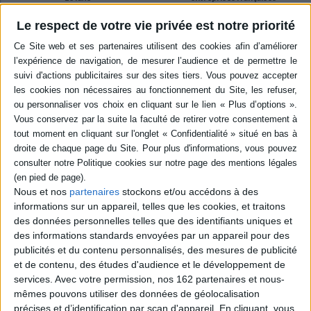
inspirantes, 50 exemples de
Auteur :
Alexia Delrieu
RSE pour booster nos
Le respect de votre vie privée est notre priorité
entreprises
Éditeur(s) :
Gallimard-
Auteur :
Bruno Rost
Jeunesse
Éditeur(s) :
Editions
Au travers de questions et
Rayonnantes
de jeux, la notion de luxe est
explorée pour convier les
Rencontre avec les
enfants à la réflexion, du très
dirigeants de douze sociétés
bel objet fabriqué par des
dont les engagements
artisans au plaisir de
environnementaux, sociaux
savourer le silence et
et sociétaux sont la pierre
l'espace d'un lieu
angulaire du système
extraordinaire. ©Electre
managérial. Leurs exemples
2026
constituent un concentré de
12,00 €
bonnes pratiques pour un
Disponible chez l'éditeur
monde entrepreneurial plus
Nous et nos
partenaires
stockons et/ou accédons à des
responsable et e...
informations sur un appareil, telles que les cookies, et traitons
24,00 €
AJOUTER AU PANIER
des données personnelles telles que des identifiants uniques et
En stock *
des informations standards envoyées par un appareil pour des
*stock limité
publicités et du contenu personnalisés, des mesures de publicité
et de contenu, des études d'audience et le développement de
AJOUTER AU PANIER
services.
Avec votre permission, nos 162 partenaires et nous-
mêmes pouvons utiliser des données de géolocalisation
précises et d’identification par scan d'appareil. En cliquant, vous