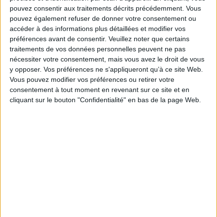
pouvez consentir aux traitements décrits précédemment. Vous
pouvez également refuser de donner votre consentement ou
accéder à des informations plus détaillées et modifier vos
préférences avant de consentir.
Veuillez noter que certains
traitements de vos données personnelles peuvent ne pas
nécessiter votre consentement, mais vous avez le droit de vous
y opposer. Vos préférences ne s'appliqueront qu’à ce site Web.
Vous pouvez modifier vos préférences ou retirer votre
consentement à tout moment en revenant sur ce site et en
cliquant sur le bouton "Confidentialité" en bas de la page Web.
Toutes les réponses aux
questions des enfants
Auteur :
Sophie de Menthon
Plastic bashing : fake news ?
Éditeur(s) :
Gallimard-
Jeunesse
Auteur :
Joseph Tayefeh
Éditeur(s) :
Cherche Midi
Textes et illustrations
fournissent des réponses
Secrétaire général de
aux questions que suscitent
Plastalliance, l'auteur
chez l'enfant la publicité,
dénonce la désinformation
l'entreprise, l'Europe, le
organisée contre la filière
supermarché et les sujets
industrielle française du
de société dont ils
plastique. Il considère que
entendent parler
les législations interdisant le