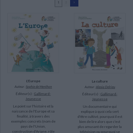
1
2
Ecologie - Environnement
Danse
Religions - Spiritualités
Bibliothèque de la Pléiade
Critique et histoire littéraire
Menthon, Sophie de (41)
Histoire de France
Biographies historiques
Delrieu, Alexia (18)
Classiques scolaires
Littérature ancienne et médiévale
Histoire - Généralités
Histoire des pays
Fellner, Henri (8)
Littérature de voyage
Audio - Livres lus
Perrin, Clotilde (8)
Histoire ancienne
Géographie
Littérature en version originale
Humour
Allard, Marion (2)
Culture scientifique
Charbin, Alice (2)
Tayefeh, Joseph (2)
Autant, Jean-Paul (1)
L'Europe
La culture
SUPPORT
Auteur :
Sophie de Menthon
Auteur :
Alexia Delrieu
Éditeur(s) :
Gallimard-
Éditeur(s) :
Gallimard-
livre (37)
Jeunesse
Jeunesse
poche (3)
Le point sur l'histoire et la
Un documentaire qui
naissance de l'Europe et sa
explique à quoi cela sert
IAD (1)
finalité, à travers des
d'être cultivé, pourquoi il est
exemples concrets (nom de
bien de lire alors que c'est
pays de l'Union,
plus amusant de regarder la
SÉRIE
construction d'Ariane, rôle
télévision ou pourquoi se