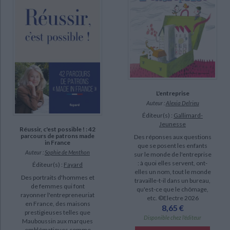
L'entreprise
Auteur :
Alexia Delrieu
Éditeur(s) :
Gallimard-
Jeunesse
Réussir, c'est possible ! : 42
parcours de patrons made
Des réponses aux questions
in France
que se posent les enfants
Auteur :
Sophie de Menthon
sur le monde de l'entreprise
: à quoi elles servent, ont-
Éditeur(s) :
Fayard
elles un nom, tout le monde
Des portraits d'hommes et
travaille-t-il dans un bureau,
de femmes qui font
qu'est-ce que le chômage,
rayonner l'entrepreneuriat
etc. ©Electre 2026
en France, des maisons
8,65 €
prestigieuses telles que
Disponible chez l'éditeur
Mauboussin aux marques
emblématiques comme