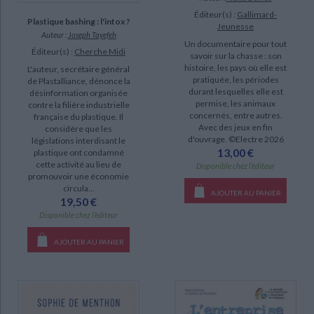
Éditeur(s) :
Gallimard-
Plastique bashing : l'intox ?
Jeunesse
Auteur :
Joseph Tayefeh
Un documentaire pour tout
Éditeur(s) :
Cherche Midi
savoir sur la chasse : son
histoire, les pays où elle est
L'auteur, secrétaire général
pratiquée, les périodes
de Plastalliance, dénonce la
durant lesquelles elle est
désinformation organisée
permise, les animaux
contre la filière industrielle
concernés, entre autres.
française du plastique. Il
Avec des jeux en fin
considère que les
d'ouvrage. ©Electre 2026
législations interdisant le
13,00 €
plastique ont condamné
cette activité au lieu de
Disponible chez l'éditeur
promouvoir une économie
circula...
AJOUTER AU PANIER
19,50 €
Disponible chez l'éditeur
AJOUTER AU PANIER