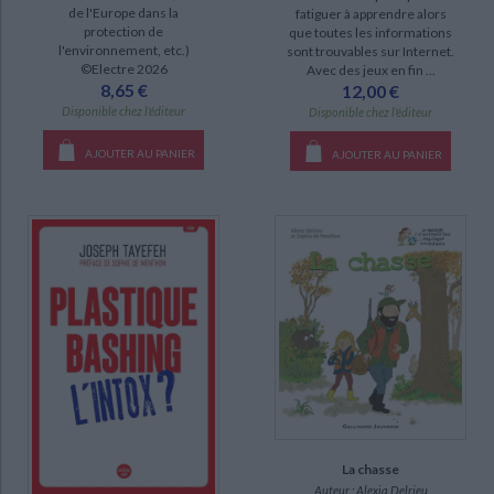
de l'Europe dans la
fatiguer à apprendre alors
protection de
que toutes les informations
l'environnement, etc.)
sont trouvables sur Internet.
DISPONIBILITÉ
©Electre 2026
Avec des jeux en fin ...
8,65 €
12,00 €
epuise (24)
Disponible chez l'éditeur
Disponible chez l'éditeur
disponible (17)
AJOUTER AU PANIER
AJOUTER AU PANIER
CHARGEMENT...
La chasse
Auteur :
Alexia Delrieu