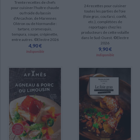
epuise (10)
Trente recettes de chefs
24 recettes pour cuisiner
pour cuisiner l'huître chaude
toutes les parties de l'oie
ou froide du bassin
(foie gras, cou farci, confit,
d'Arcachon, de Marennes
etc.), complétées de
Oléron ou de Normandie :
reportages chez les
tartare, cromesquis,
producteurs de cette volaille
tempura, soupe, crépinette,
dans le Sud-Ouest. ©Electre
entre autres. ©Electre 2026
2026
4,90 €
9,90 €
Indisponible
Indisponible