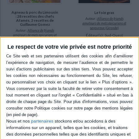
Agneau & porc du Limousin
Le foie gras
: 28 recettes des chefs
Auteur :
Alliance de friands
Afamés, 2 recettes de
amateurs de mets épicuriens et
Guillaume Gomez
savoureux (Gironde)
Auteur :
Alliance de friands
Éditeur(s) :
Sud-Ouest
amateurs de mets épicuriens et
savoureux (Gironde)
Trente recettes de chefs
Le respect de votre vie privée est notre priorité
Éditeur(s) :
Sud-Ouest
pour cuisiner le foie gras cru
ou cuit en papillote, en
Ces recettes de chefs
bouillon, rôti, snacké ou
proposent de déguster la
boucané. ©Electre 2026
viande comme un mets
4,90 €
précieux, en privilégiant la
qualité de la bête, de
Indisponible
l'élevage et de la découpe et
en faisant une place
importante aux
accompagnements à base de
légumes, légumineuses et
céréales : gigot, ris, selle, ...
15,00 €
Indisponible
Nous et nos
partenaires
stockons et/ou accédons à des
informations sur un appareil, telles que les cookies, et traitons
des données personnelles telles que des identifiants uniques et