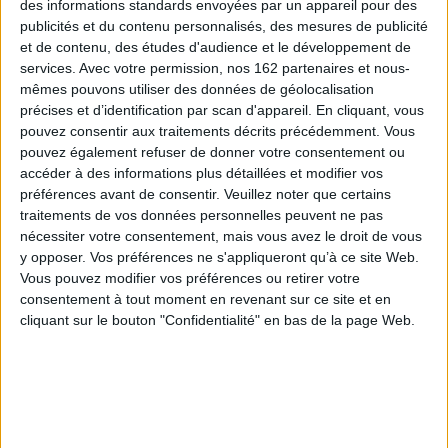
des informations standards envoyées par un appareil pour des
publicités et du contenu personnalisés, des mesures de publicité
et de contenu, des études d'audience et le développement de
services.
Avec votre permission, nos 162 partenaires et nous-
mêmes pouvons utiliser des données de géolocalisation
précises et d’identification par scan d'appareil. En cliquant, vous
pouvez consentir aux traitements décrits précédemment. Vous
pouvez également refuser de donner votre consentement ou
accéder à des informations plus détaillées et modifier vos
préférences avant de consentir.
Veuillez noter que certains
traitements de vos données personnelles peuvent ne pas
L'inventaire gourmand du
Sud-Ouest : 100 recettes
nécessiter votre consentement, mais vous avez le droit de vous
Cuisine végétale : 30
innovantes de chefs
y opposer. Vos préférences ne s'appliqueront qu’à ce site Web.
recettes savamment
inspirés
imaginées pour tous les
Vous pouvez modifier vos préférences ou retirer votre
Auteur :
Alliance de friands
budgets ! : recettes de
amateurs de mets épicuriens et
chefs
consentement à tout moment en revenant sur ce site et en
savoureux (Gironde)
Auteur :
Alliance de friands
cliquant sur le bouton "Confidentialité" en bas de la page Web.
Éditeur(s) :
Sud-Ouest
amateurs de mets épicuriens et
savoureux (Gironde)
19 chefs girondins partagent
Éditeur(s) :
Sud-Ouest
plus de 100 recettes pour
sublimer les cèpes, le foie
Trente recettes de chefs
gras ou encore la crevette
accommodant divers
blanche. Avec un livret qui
produits végétaux : aillet en
inclut les coordonnées des
tourin, asperges au sésame,