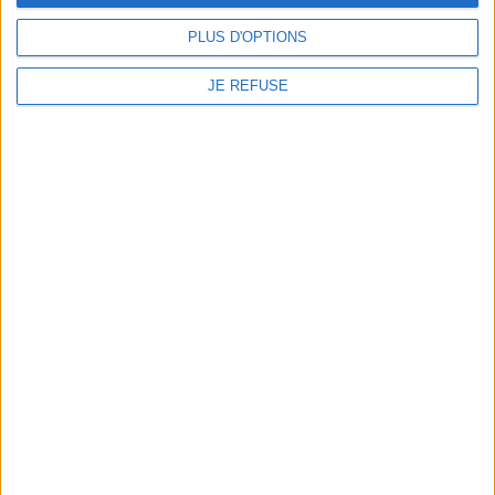
aux accompagnements à
Indisponible
base de légumes,
PLUS D'OPTIONS
légumineuses et céréales.
©Electre 2026
15,00 €
JE REFUSE
Indisponible
1
Découvrez nos Newsletters Mollat !
JE M'INSCRIS
Informations pratiques
Conditions d'utilisation du site
Qui sommes-nous
Mentions Légales
Frais de port & Livraison