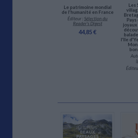
Les 
Le patrimoine mondial
Festin (Le), n° 138.
villa
de l'humanité en France
L'heure d'été
Bretag
Éditeur :
Sélection du
Pays 
Éditeur :
Le festin
Reader's Digest
joyaux
19,00 €
découv
44,85 €
balade
l'Ile d'
Mont
bon
Aut
(
Éditeu