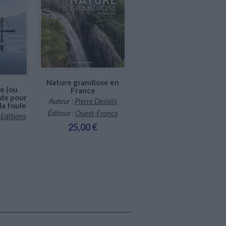
Bientôt disponible, commandez
maintenant
Nature grandiose en
e (ou
France
ide pour
Auteur :
Pierre Deslais
la foule
Éditeur :
Ouest-France
 Editions
25,00 €