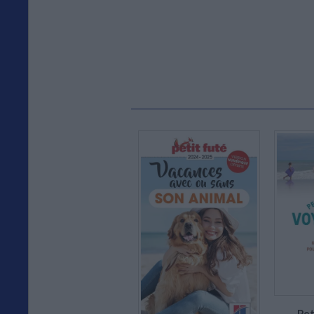
19,95 €
En stock *
*stock limité
Pet