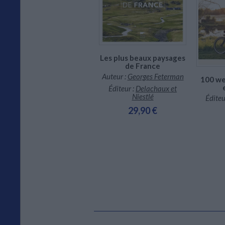
En stock *
*stock limité
Les plus beaux paysages
de France
Auteur :
Georges Feterman
100 we
Éditeur :
Delachaux et
Niestlé
Éditeu
29,90 €