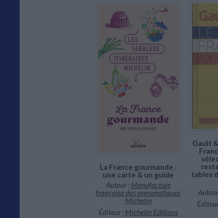
En stock *
*stock limité
Gault &
Franc
séle
resta
La France gourmande :
tables 
une carte & un guide
Auteur :
Manufacture
Auteur
française des pneumatiques
Michelin
Éditeur
Éditeur :
Michelin Editions