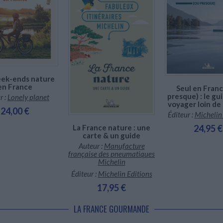
En stock *
En stock *
*stock limité
*stock limité
En stock
ek-ends nature
en France
Seul en Franc
presque) : le gu
r :
Lonely planet
voyager loin de 
24,00 €
Éditeur :
Michelin
La France nature : une
24,95 €
carte & un guide
Auteur :
Manufacture
française des pneumatiques
Michelin
Éditeur :
Michelin Editions
17,95 €
LA FRANCE GOURMANDE