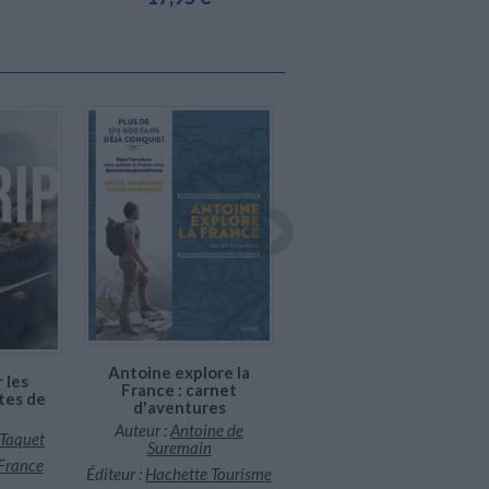
En stock
En stock
100 week-ends à vélo en
Antoine explore la
 les
France
France : carnet
tes de
Éditeur :
Lonely planet
d'aventures
Auteur :
Antoine de
24,00 €
Taquet
Suremain
France
Éditeur :
Hachette Tourisme