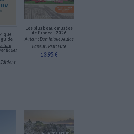
Les plus beaux musées
Lieux de mémoire en
de France : 2026
France : 2026-2027
rique :
Auteur :
Dominique Auzias
 guide
Auteur :
Dominique Auzias
cture
Éditeur :
Petit Futé
Éditeur :
Petit Futé
umatiques
13,95 €
13,95 €
 Editions