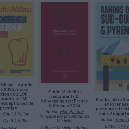
En stock *
*stock limité
En stock
En stock
 Millau : le guide
e 2026 : notre
Guide Michelin :
ction de 2.100
restaurants &
urants, les 80
Randos bière S
hébergements : France
d'exception et de
et Pyrénées 
& Monaco 2026
prestige
parcours rafraîc
Auteur :
Manufacture
dans 9 départ
 :
Gault & Millau
française des pneumatiques
Auteur :
Yannis 
Michelin
 :
Gault & Millau
Éditeur :
Helv
Éditeur :
Michelin Editions
25,00 €