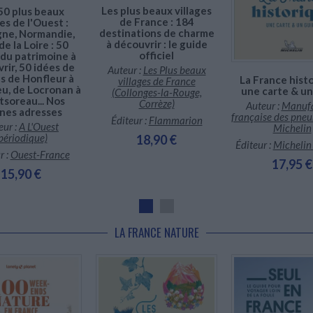
Dépaysement garanti !
Les plus beaux villages
50 plus beaux
de France : 184
ges de l'Ouest :
destinations de charme
ne, Normandie,
à découvrir : le guide
de la Loire : 50
officiel
 du patrimoine à
rir, 50 idées de
Auteur :
Les Plus beaux
s de Honfleur à
La France histo
villages de France
Yeu, de Locronan à
une carte & un
(Collonges-la-Rouge,
soreau... Nos
Corrèze)
Auteur :
Manufa
nes adresses
française des pne
Éditeur :
Flammarion
eur :
A L'Ouest
Michelin
périodique)
18,90 €
Éditeur :
Michelin
r :
Ouest-France
17,95 €
15,90 €
LA FRANCE NATURE