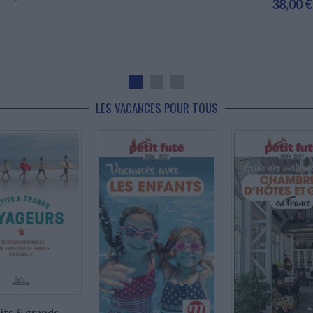
38,00 €
LES VACANCES POUR TOUS
En stock *
*stock limité
En stock *
En stock *
*stock limité
*stock limité
its & grands