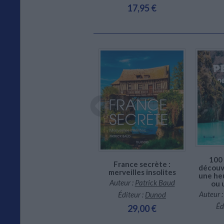
17,95 €
En stock *
*stock limité
CHARGEMENT...
100 
France secrète :
découvr
merveilles insolites
une he
Auteur :
Patrick Baud
ou 
Voir le monde sans
Auteur 
Éditeur :
Dunod
quitter la France
Éd
29,00 €
Auteur :
Céline Fion
Éditeur :
Hachette Tourisme