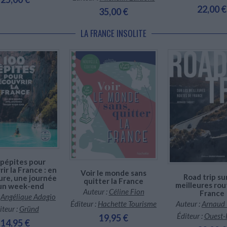
22,00 €
35,00 €
LA FRANCE INSOLITE
En stock
En stock *
En stock
*stock limité
pépites pour
ir la France : en
Voir le monde sans
Road trip sur
ure, une journée
quitter la France
meilleures rou
un week-end
Auteur :
Céline Fion
France
:
Angélique Adagio
Auteur :
Arnaud 
Éditeur :
Hachette Tourisme
iteur :
Gründ
Éditeur :
Ouest-
19,95 €
14,95 €