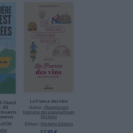
Bientôt disponible, commandez
maintenant
La France des vins
ud-Ouest
: 40
Auteur :
Manufacture
hissants
française des pneumatiques
ements
Michelin
Lerrigo
Éditeur :
Michelin Editions
etiq
17,95 €