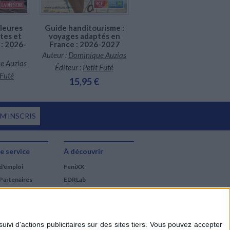
leures
Guide handitourisme :
tes et
voyages adaptés en
 : 2026-
France : 2026-2027
Auteur :
Dominique Auzias
e Auzias
Éditeur :
Petit Futé
 Futé
15,95 €
 M'INSCRIS
e service
À découvrir
d'emploi
FeniXX
Partenaires
EDRLab
RetroNews
BnF : portail des métiers
du livre
Cercle de la librairie