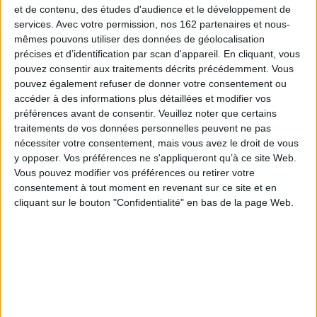
et de contenu, des études d'audience et le développement de
siècle, montrant comment l’idée d’une
croissance infinie et de désirs illimités est
services.
Avec votre permission, nos 162 partenaires et nous-
devenue dominante dans le capitalisme
mêmes pouvons utiliser des données de géolocalisation
moderne. Les auteurs appellent à repenser ces
précises et d’identification par scan d'appareil. En cliquant, vous
concepts face à la crise écologique
pouvez consentir aux traitements décrits précédemment. Vous
contemporaine, en imaginant des modèles
économiques respectueux des limites
pouvez également refuser de donner votre consentement ou
biophysiques de la planète. ...
accéder à des informations plus détaillées et modifier vos
25,50 €
préférences avant de consentir.
Veuillez noter que certains
En stock
traitements de vos données personnelles peuvent ne pas
nécessiter votre consentement, mais vous avez le droit de vous
AJOUTER AU PANIER
y opposer. Vos préférences ne s'appliqueront qu’à ce site Web.
Vous pouvez modifier vos préférences ou retirer votre
consentement à tout moment en revenant sur ce site et en
L'argent
cliquant sur le bouton "Confidentialité" en bas de la page Web.
Auteur :
John Kenneth Galbraith
Éditeur :
Belles lettres
Une introduction à l'économie occidentale du
XVIe siècle à nos jours dans laquelle l'auteur
retrace l'invention de l'argent à travers
l'histoire de l'or, du papier-monnaie, de la
banque, des changes et des différents
systèmes monétaires. ©Electre 2026
17,50 €