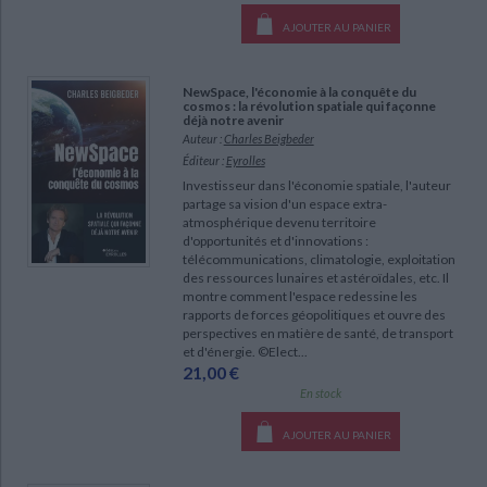
AJOUTER AU PANIER
NewSpace, l'économie à la conquête du
cosmos : la révolution spatiale qui façonne
déjà notre avenir
Auteur :
Charles Beigbeder
Éditeur :
Eyrolles
Investisseur dans l'économie spatiale, l'auteur
partage sa vision d'un espace extra-
atmosphérique devenu territoire
d'opportunités et d'innovations :
télécommunications, climatologie, exploitation
des ressources lunaires et astéroïdales, etc. Il
montre comment l'espace redessine les
rapports de forces géopolitiques et ouvre des
perspectives en matière de santé, de transport
et d'énergie. ©Elect...
21,00 €
En stock
AJOUTER AU PANIER