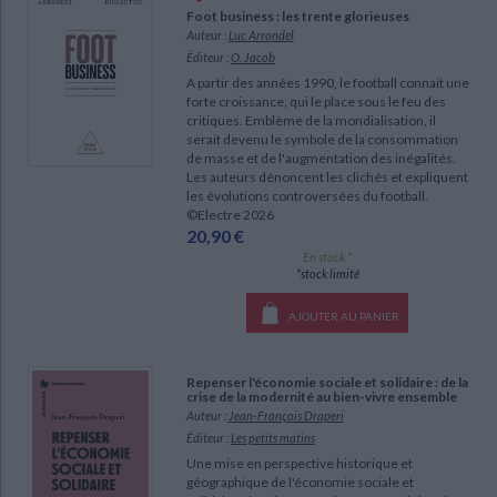
Ecologie - Environnement
Danse
Religions - Spiritualités
Foot business : les trente glorieuses
Bibliothèque de la Pléiade
Critique et histoire littéraire
Auteur :
Luc Arrondel
Histoire de France
Biographies historiques
Éditeur :
O. Jacob
Classiques scolaires
Littérature ancienne et médiévale
A partir des années 1990, le football connait une
Histoire - Généralités
Histoire des pays
forte croissance, qui le place sous le feu des
Littérature de voyage
Audio - Livres lus
critiques. Emblème de la mondialisation, il
Histoire ancienne
Géographie
serait devenu le symbole de la consommation
Littérature en version originale
Humour
de masse et de l'augmentation des inégalités.
Culture scientifique
Les auteurs dénoncent les clichés et expliquent
les évolutions controversées du football.
©Electre 2026
20,90 €
En stock *
*stock limité
AJOUTER AU PANIER
Repenser l'économie sociale et solidaire : de la
crise de la modernité au bien-vivre ensemble
Auteur :
Jean-François Draperi
Éditeur :
Les petits matins
Une mise en perspective historique et
géographique de l'économie sociale et
CHARGEMENT...