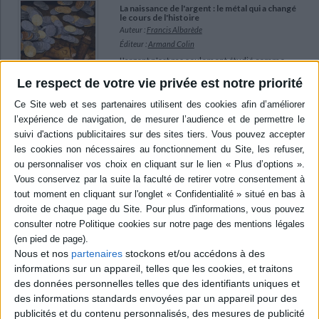
La naissance de l'argent : le métal qui a changé
le cours de l'histoire
Auteur :
Francis Albarède
Éditeur :
Armand Colin
L'argent n'est pas seulement étudié comme
monnaie ou ornement mais comme ressource
Le respect de votre vie privée est notre priorité
naturelle, objet social et facteur d'inégalités en
croisant histoire, archéologie, économie,
physique et géologie. Ce projet s'inscrit dans
une démarche de dialogue entre sciences
humaines et sciences de la matière ouvrant
une perspective nouvelle sur l'Antiquité
méditerranéenne. ©Electre 2026
23,00 €
En stock
AJOUTER AU PANIER
Nous et nos
partenaires
stockons et/ou accédons à des
Politiques de la rareté : des origines du
capitalisme à la crise écologique
informations sur un appareil, telles que les cookies, et traitons
Auteur :
Fredrik Albritton Jonsson
des données personnelles telles que des identifiants uniques et
Éditeur :
Flammarion
des informations standards envoyées par un appareil pour des
Une histoire de la notion de rareté dans la
publicités et du contenu personnalisés, des mesures de publicité
pensée économique occidentale depuis le XVIe