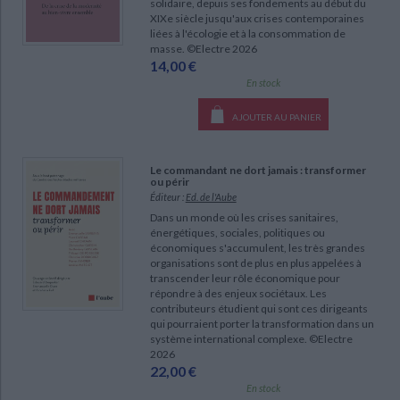
solidaire, depuis ses fondements au début du
XIXe siècle jusqu'aux crises contemporaines
liées à l'écologie et à la consommation de
masse. ©Electre 2026
14,00 €
En stock
AJOUTER AU PANIER
Le commandant ne dort jamais : transformer
ou périr
Éditeur :
Ed. de l'Aube
Dans un monde où les crises sanitaires,
énergétiques, sociales, politiques ou
économiques s'accumulent, les très grandes
organisations sont de plus en plus appelées à
transcender leur rôle économique pour
répondre à des enjeux sociétaux. Les
contributeurs étudient qui sont ces dirigeants
qui pourraient porter la transformation dans un
système international complexe. ©Electre
2026
22,00 €
En stock