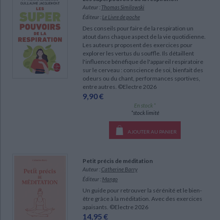
Ecologie - Environnement
Danse
Religions - Spiritualités
Auteur :
Thomas Similowski
Bibliothèque de la Pléiade
Critique et histoire littéraire
Éditeur :
Le Livre de poche
Histoire de France
Biographies historiques
Des conseils pour faire de la respiration un
Classiques scolaires
Littérature ancienne et médiévale
atout dans chaque aspect de la vie quotidienne.
Histoire - Généralités
Histoire des pays
Les auteurs proposent des exercices pour
Littérature de voyage
Audio - Livres lus
explorer les vertus du souffle. Ils détaillent
Histoire ancienne
Géographie
l'influence bénéfique de l'appareil respiratoire
Littérature en version originale
Humour
sur le cerveau : conscience de soi, bienfait des
Culture scientifique
odeurs ou du chant, performances sportives,
entre autres. ©Electre 2026
9,90 €
En stock *
*stock limité
AJOUTER AU PANIER
Petit précis de méditation
Auteur :
Catherine Barry
Éditeur :
Mango
CHARGEMENT...
Un guide pour retrouver la sérénité et le bien-
être grâce à la méditation. Avec des exercices
apaisants. ©Electre 2026
14,95 €