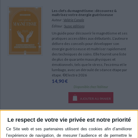
Les clefs du magnétisme : découvrez &
maîtrisez votre énergie guérisseuse
Auteur :
Valérie Canale
Éditeur :
Suzac éditions
Un guide pour découvrir le magnétisme et ses
pratiques accessibles aux débutants. L'auteure
délivre des conseils pour développer son
énergie guérisseuse et maîtriser rapidement
des techniques de soins. Elle fournit une liste
de plus de quarante maux physiques et
émotionnels, tels que le stress, l'eczéma et le
lumbago, avec un déroulé de séance étape par
étape. ©Electre 2026
14,90 €
Disponible chez l'éditeur
AJOUTER AU PANIER
Mon cahier de tisanes : pour se soigner avec
Le respect de votre vie privée est notre priorité
les plantes
Auteur :
Sophie Lacoste
Éditeur :
Editions Mosaïque-Santé