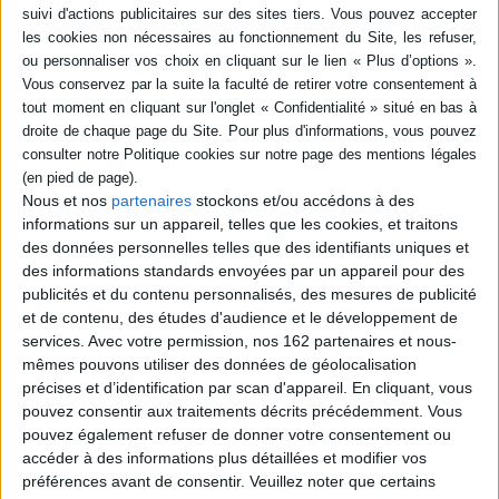
Cahier pour connaître les vertus
thérapeutiques de soixante plantes et pour
savoir réaliser plus de 200 recettes d'infusions
afin de se soigner de manière naturelle et
économique. ©Electre 2026
10,00 €
En stock *
*stock limité
AJOUTER AU PANIER
Nous et nos
partenaires
stockons et/ou accédons à des
informations sur un appareil, telles que les cookies, et traitons
des données personnelles telles que des identifiants uniques et
Mon cahier des fleurs de Bach : harmonisez
vos émotions grâce aux élixirs floraux
des informations standards envoyées par un appareil pour des
Auteur :
Maud Gracien
publicités et du contenu personnalisés, des mesures de publicité
Éditeur :
Editions Mosaïque-Santé
et de contenu, des études d'audience et le développement de
La conseillère en fleurs de Bach présente des
services.
Avec votre permission, nos 162 partenaires et nous-
situations concrètes et propose les élixirs
mêmes pouvons utiliser des données de géolocalisation
floraux qui leur correspondent. Elle apporte des
précises et d’identification par scan d'appareil. En cliquant, vous
explications au sujet de 38 élixirs afin que le
lecteur soit à même de les choisir selon ses
pouvez consentir aux traitements décrits précédemment. Vous
besoins personnels. ©Electre 2026
pouvez également refuser de donner votre consentement ou
9,00 €
accéder à des informations plus détaillées et modifier vos
Disponible chez l'éditeur
préférences avant de consentir.
Veuillez noter que certains