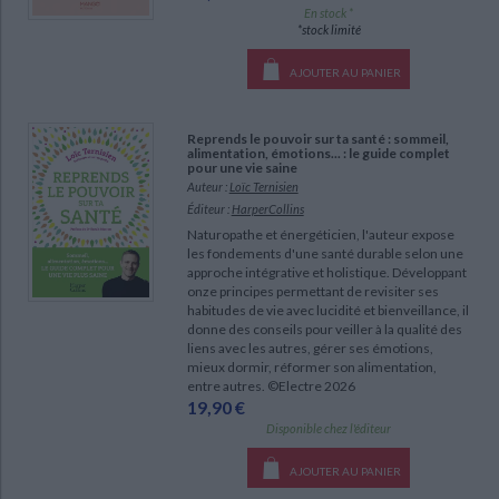
En stock *
*stock limité
AJOUTER AU PANIER
Reprends le pouvoir sur ta santé : sommeil,
alimentation, émotions... : le guide complet
pour une vie saine
Auteur :
Loïc Ternisien
Éditeur :
HarperCollins
Naturopathe et énergéticien, l'auteur expose
les fondements d'une santé durable selon une
approche intégrative et holistique. Développant
onze principes permettant de revisiter ses
habitudes de vie avec lucidité et bienveillance, il
donne des conseils pour veiller à la qualité des
liens avec les autres, gérer ses émotions,
mieux dormir, réformer son alimentation,
entre autres. ©Electre 2026
19,90 €
Disponible chez l'éditeur
AJOUTER AU PANIER