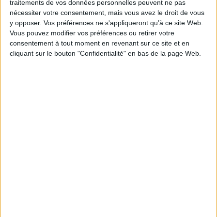
traitements de vos données personnelles peuvent ne pas
AJOUTER AU PANIER
nécessiter votre consentement, mais vous avez le droit de vous
y opposer. Vos préférences ne s'appliqueront qu’à ce site Web.
Vous pouvez modifier vos préférences ou retirer votre
Méditer dans un monde de dingue : pratiquer
et approfondir la pleine conscience
consentement à tout moment en revenant sur ce site et en
Auteur :
Mark Williams
cliquant sur le bouton "Confidentialité" en bas de la page Web.
Éditeur :
O. Jacob
Guide de pratique et d'approfondissement de la
médiation de pleine conscience afin
d'apprendre à rétablir ses équilibres intérieurs,
à cultiver ses sources de bonheur et à affronter
les adversités du quotidien. Les médiations
lues sont accessibles par QR codes. ©Electre
2026
24,90 €
En stock *
*stock limité
AJOUTER AU PANIER
Petit précis de sophrologie
Auteur :
Mélodie Quercron
Éditeur :
Mango