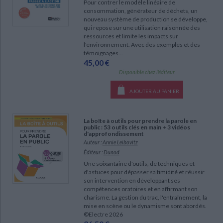
Pour contrer le modèle linéaire de
consommation, générateur de déchets, un
nouveau système de production se développe,
qui repose sur une utilisation raisonnée des
ressources et limite les impacts sur
l'environnement. Avec des exemples et des
témoignages...
45,00 €
Disponible chez l'éditeur
AJOUTER AU PANIER
La boîte à outils pour prendre la parole en
public : 53 outils clés en main + 3 vidéos
d'approfondissement
Auteur :
Annie Leibovitz
Éditeur :
Dunod
Une soixantaine d'outils, de techniques et
d'astuces pour dépasser sa timidité et réussir
son intervention en développant ses
compétences oratoires et en affirmant son
charisme. La gestion du trac, l'entraînement, la
mise en scène ou le dynamisme sont abordés.
©Electre 2026