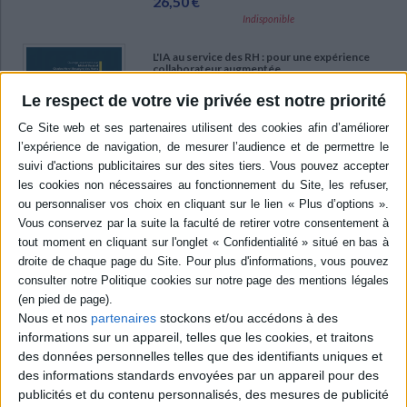
26,50 €
Indisponible
L'IA au service des RH : pour une expérience
collaborateur augmentée
Éditeur :
Dunod
Le respect de votre vie privée est notre priorité
Des études consacrées aux mutations de
l'intelligence artificielle et à ses apports pour le
secteur des ressources humaines, à travers
des témoignages et des cas pratiques. Les
auteurs abordent notamment la responsabilité
sociale et environnementale, le recrutement,
le développement des compétences ou la
gestion de carrière. ©Electre 2026
26,00 €
Disponible chez l'éditeur
AJOUTER AU PANIER
Nous et nos
partenaires
stockons et/ou accédons à des
informations sur un appareil, telles que les cookies, et traitons
Je crée ma boîte avec le design thinking : 45
outils pour concevoir et tester son projet de
des données personnelles telles que des identifiants uniques et
manière créative
des informations standards envoyées par un appareil pour des
Auteur :
Caroline Fernandez
publicités et du contenu personnalisés, des mesures de publicité
Éditeur :
Eyrolles