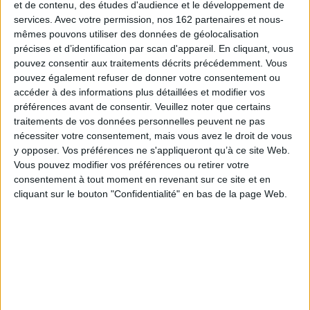
et de contenu, des études d'audience et le développement de
Des outils et des méthodes pour concrétiser
son projet de création d'entreprise. En se
services.
Avec votre permission, nos 162 partenaires et nous-
fondant sur le design thinking et sur les retours
mêmes pouvons utiliser des données de géolocalisation
d'expérience d'apprentis entrepreneurs,
précises et d’identification par scan d'appareil. En cliquant, vous
l'auteure livre des éléments montrant le bon
pouvez consentir aux traitements décrits précédemment. Vous
modèle à utiliser, ainsi que des mises en
situation pour savoir comment s'y prendre et
pouvez également refuser de donner votre consentement ou
avec quel matériel. ©Electre 2026
accéder à des informations plus détaillées et modifier vos
26,00 €
préférences avant de consentir.
Veuillez noter que certains
Disponible chez l'éditeur
traitements de vos données personnelles peuvent ne pas
nécessiter votre consentement, mais vous avez le droit de vous
AJOUTER AU PANIER
y opposer. Vos préférences ne s'appliqueront qu’à ce site Web.
Vous pouvez modifier vos préférences ou retirer votre
consentement à tout moment en revenant sur ce site et en
Manager, tout un art ! : 50 conseils d'un vieux
guerrier pour trouver ta voie
cliquant sur le bouton "Confidentialité" en bas de la page Web.
Auteur :
Pierre Blanc-Sahnoun
Éditeur :
InterEditions
Un guide dispensant des conseils pour devenir
un manager efficace, organisés autour de
quatre thématiques : l'hygiène de vie, les
techniques de combat, les habitudes des
supérieurs et la connaissance des adversaires.
L'auteur invite également le lecteur à
s'interroger sur ses propres actions et à trouver