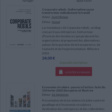
Partager
Ajout Favori
Ecologie - Environnement
Danse
Religions - Spiritualités
Bibliothèque de la Pléiade
Critique et histoire littéraire
Corporate rebels : 8 alternatives pour
Histoire de France
Biographies historiques
transformer radicalement le travail
Classiques scolaires
Littérature ancienne et médiévale
Auteur :
Joost Minnaar
Histoire - Généralités
Histoire des pays
Éditeur :
Dunod
Littérature de voyage
Audio - Livres lus
Les fondateurs de Corporate rebels, un blog
Histoire ancienne
Géographie
consacré aux entreprises, font un tour
Littérature en version originale
Humour
d'horizon des tendances qui paralysent les
Culture scientifique
organisations et proposent des alternatives
autour de la question de la transparence, de
l'autorité et de l'expérimentation. ©Electre
2026
24,00 €
Disponible chez l'éditeur
CHARGEMENT...
AJOUTER AU PANIER
Economie circulaire : passez à l'action : la loi du
10 février 2020 décryptée et illustrée
Éditeur :
Ed. législatives
Présentation de la loi relative à la lutte contre le
gaspillage et à l'économie circulaire à
destination des entreprises et des collectivités.