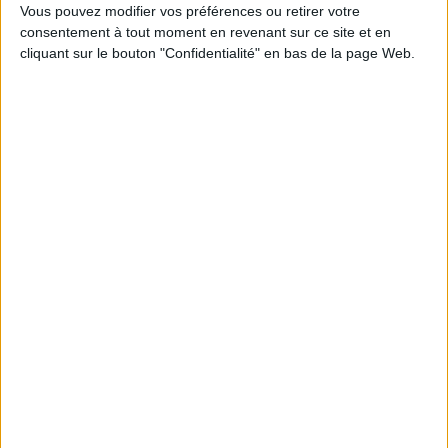
Vous pouvez modifier vos préférences ou retirer votre
consentement à tout moment en revenant sur ce site et en
cliquant sur le bouton "Confidentialité" en bas de la page Web.
Que faire au jardin en
permaculture ? : guide
pratique semaine après
Miaoum !
semaine
Auteur :
Victor Coutard
Auteur :
Victor Coutard
Éditeur(s) :
Gallimard-
Éditeur(s) :
Marabout
Jeunesse Giboulées
Des conseils, semaine par
Un petit chaton blanc miaule
semaine, pour jardiner selon
car il a faim. Lorsqu'il mange
les principes de la
des fruits et légumes, il se
permaculture. Une roue,
couvre de taches
intégrée dans la couverture,
multicolores : le rouge des
permet de repérer
framboises, l'orange des
rapidement les fruits et
carottes, le jaune des
légumes de saison ainsi que
bananes, etc. ©Electre 2026
les bons gestes à appliquer
11,00 €
au jardin. ©Electre 2026
Indisponible
12,90 €
Indisponible