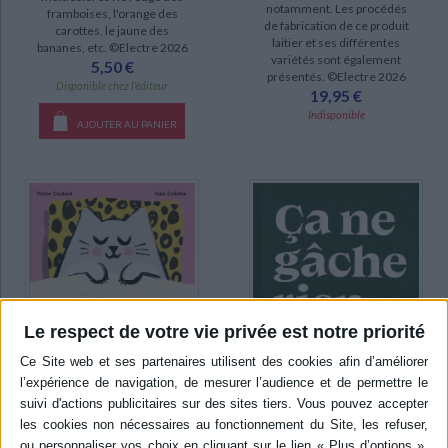
notamment. Les procédés
framboises, l'orange des
de fabrication de ce produit
carottes, le jaune des
laitier et ses différentes
bananes, etc. ©Electre 2026
variétés sont également
5,50 €
présentés. ©Electre 2026
Disponible chez l'éditeur
19,95 €
Indisponible
AJOUTER AU PANIER
Le respect de votre vie privée est notre priorité