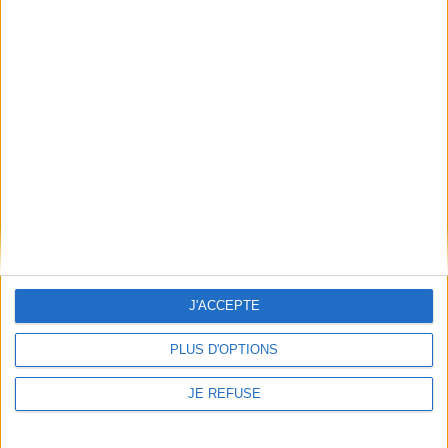
souhaitent réhabiliter cette
substance dans
l'alimentation. ©Electre
2026
12,90 €
Indisponible
1
Découvrez nos Newsletters Mollat !
JE M'INSCRIS
J'ACCEPTE
Informations pratiques
PLUS D'OPTIONS
Conditions d'utilisation du site
Qui sommes-nous
JE REFUSE
Mentions Légales
Frais de port & Livraison