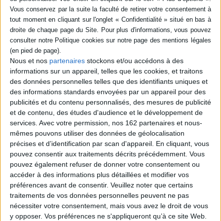
Ca ne gâche rien
Gros dodo
Auteur :
Gala Collette
Auteur :
Victor Coutard
Éditeur(s) :
Ed. de l'Epure
Éditeur(s) :
Gallimard-
Jeunesse Giboulées
Retranscription de douze
Le petit chat et ses amis se
épisodes de l'émission La
préparent un à un à aller se
Nous et nos
partenaires
stockons et/ou accédons à des
cuisine des mousquetaires
coucher. Ils se brossent les
animée par Maïté et
informations sur un appareil, telles que les cookies, et traitons
dents, font un petit pipi,
Micheline, qui discutent en
mettent leur pyjama, lisent
des données personnelles telles que des identifiants uniques et
élaborant une fricassée
une histoire et se blottissent
des informations standards envoyées par un appareil pour des
d'escargots, une terrine de
sous leur couette avant de
publicités et du contenu personnalisés, des mesures de publicité
ragondin ou encore un steak
s'endormir. L'ouvrage se
d'autruche. ©Electre 2026
et de contenu, des études d'audience et le développement de
termine avec un miroir en
24,00 €
troisième de cou...
services.
Avec votre permission, nos 162 partenaires et nous-
13,00 €
Disponible chez l'éditeur
mêmes pouvons utiliser des données de géolocalisation
Indisponible
précises et d’identification par scan d'appareil. En cliquant, vous
AJOUTER AU PANIER
pouvez consentir aux traitements décrits précédemment. Vous
pouvez également refuser de donner votre consentement ou
accéder à des informations plus détaillées et modifier vos
préférences avant de consentir.
Veuillez noter que certains
traitements de vos données personnelles peuvent ne pas
nécessiter votre consentement, mais vous avez le droit de vous
y opposer. Vos préférences ne s'appliqueront qu’à ce site Web.