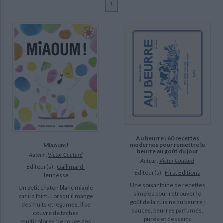
1
Ecologie - Environnement
Danse
Religions - Spiritualités
Bibliothèque de la Pléiade
Critique et histoire littéraire
Collette, Gala (7)
Histoire de France
Biographies historiques
Coutard, Victor (6)
Classiques scolaires
Littérature ancienne et médiévale
Histoire - Généralités
Histoire des pays
Aline, Marie (1)
Littérature de voyage
Audio - Livres lus
Aubertin, Jean (1)
Histoire ancienne
Géographie
Littérature en version originale
Humour
Genet, Rebecca (1)
Culture scientifique
CHARGEMENT...
SUPPORT
livre (6)
poche (1)
Au beurre : 60 recettes
modernes pour remettre le
Miaoum !
beurre au goût du jour
Auteur :
Victor Coutard
SÉRIE
Auteur :
Victor Coutard
Éditeur(s) :
Gallimard-
Éditeur(s) :
First Editions
Jeunesse
Une soixantaine de recettes
DISPONIBILITÉ
Un petit chaton blanc miaule
simples pour retrouver le
car il a faim. Lorsqu'il mange
goût de la cuisine au beurre :
des fruits et légumes, il se
epuise (5)
sauces, beurres parfumés,
couvre de taches
purée et desserts
disponible (2)
multicolores : le rouge des