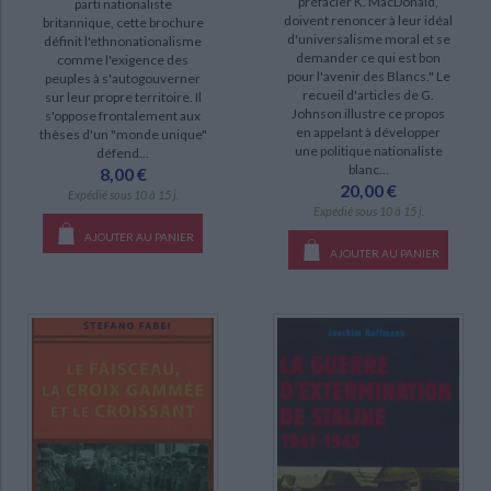
préfacier K. MacDonald,
parti nationaliste
doivent renoncer à leur idéal
DISPONIBILITÉ
britannique, cette brochure
d'universalisme moral et se
définit l'ethnonationalisme
demander ce qui est bon
comme l'exigence des
epuise (26)
pour l'avenir des Blancs." Le
peuples à s'autogouverner
recueil d'articles de G.
disponible (25)
sur leur propre territoire. Il
Johnson illustre ce propos
s'oppose frontalement aux
en appelant à développer
thèses d'un "monde unique"
une politique nationaliste
défend...
blanc...
8,00 €
20,00 €
Expédié sous 10 à 15 j.
Expédié sous 10 à 15 j.
AJOUTER AU PANIER
AJOUTER AU PANIER
CHARGEMENT...