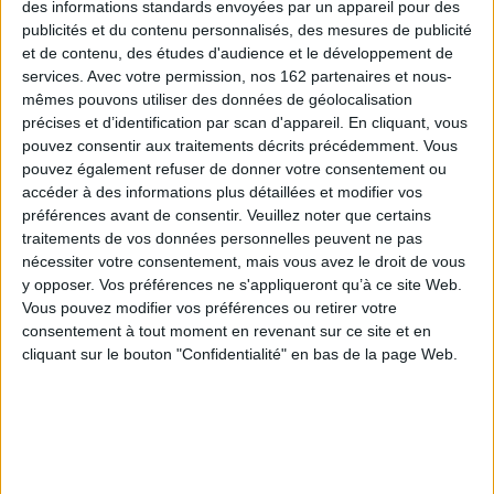
des informations standards envoyées par un appareil pour des
publicités et du contenu personnalisés, des mesures de publicité
et de contenu, des études d'audience et le développement de
services.
Avec votre permission, nos 162 partenaires et nous-
mêmes pouvons utiliser des données de géolocalisation
précises et d’identification par scan d'appareil. En cliquant, vous
pouvez consentir aux traitements décrits précédemment. Vous
pouvez également refuser de donner votre consentement ou
accéder à des informations plus détaillées et modifier vos
Les pensées ne sont pas
Vivre en tant que Blanc :
préférences avant de consentir.
Veuillez noter que certains
libres en Allemagne
écrits sur la race, 2000-
traitements de vos données personnelles peuvent ne pas
2005
Auteur :
Germar Rudolf
nécessiter votre consentement, mais vous avez le droit de vous
Auteur :
Robert S. Griffin
Éditeur(s) :
Akribeia
y opposer. Vos préférences ne s'appliqueront qu’à ce site Web.
Éditeur(s) :
Akribeia
En exil aux Etats-Unis,
Vous pouvez modifier vos préférences ou retirer votre
Professeur à l'Université du
l'auteur présente un tableau
consentement à tout moment en revenant sur ce site et en
Vermont, dans le nord-est
des dispositifs de censure
cliquant sur le bouton "Confidentialité" en bas de la page Web.
des Etats-Unis, biographe et
des publications en
admirateur du nationaliste
Allemagne depuis 1945.
blanc William L. Pierce,
L'ouvrage se termine par une
militant pour une
liste de livres allemands
"conscience raciale" et un
révisionnistes interdits.
"engagement racial" blancs,
©Electre 2026
l'auteur se concentre dans
6,00 €
ces articles sur les
Indisponible