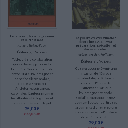
Le faisceau, la croix gammée
La guerre d'extermination
et le croissant
de Staline 1941-1945 :
préparation, exécution et
Auteur :
Stefano Fabei
documentation
Éditeur(s) :
Akribeia
Auteur :
Joachim Hoffmann
Tableau de la collaboration
Éditeur(s) :
Akribeia
qui se développa après la
Ce serait pour prévenir une
Première Guerre mondiale
invasion de l'Europe
entre l'Italie, l'Allemagne et
occidentale par Staline au
les nationalistes arabes,
cours de l'été ou de
contre la France et
l'automne 1941 que
l'Angleterre, puissances
l'Allemagne nationale-
coloniales. L'auteur montre
socialiste a attaqué l'URSS,
les affinités idéologiques et
soutient l'auteur qui tire ses
les contradictions de la pol...
arguments d'une relecture
35,00 €
des sources et de l'analyse
Indisponible
des mémoires de...
39,00 €
Indisponible