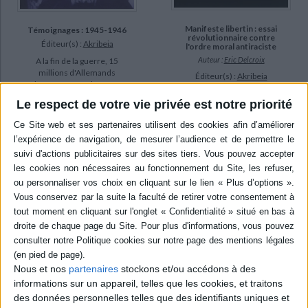
Manifeste libertin : essai
Témoignages : 1945-1946
révolutionnaire contre
Éditeur(s) :
Akribeia
l'ordre moral antiraciste
Auteur :
Eric Delcroix
A la fin de la guerre, 15
millions d'Allemands
Éditeur(s) :
Akribeia
d'Europe centrale furent
Le tabou de la race, incluant
expulsés des lieux où ils
Le respect de votre vie privée est notre priorité
toutes les discriminations
avaient toujours vécu
ayant un fondement naturel,
(Sudètes, Poméranie,
a d'après l'auteur remplacé
Hongrie...). Publié en 1953,
en Occident le tabou sexuel
cet ouvrage recueillait les
contre lequel s'était
"témoignages de
manifesté le libertinage aux
reconnaissance" de ces
XVIe et XVIIe siècles. Contre
civils allemands déplacés
l'éthique de l'intention, au
enve...
nom de laquelle ...
22,00 €
15,00 €
Indisponible
Indisponible
Nous et nos
partenaires
stockons et/ou accédons à des
informations sur un appareil, telles que les cookies, et traitons
des données personnelles telles que des identifiants uniques et