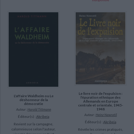
Le livre noir de l'expulsion :
L'affaire Waldheim ou Le
l'épuration ethnique des
déshonneur de la
Allemands en Europe
démocratie
centrale et orientale, 1945-
1948
Auteur :
Harold Tittmann
Auteur :
Heinz Nawratil
Éditeur(s) :
Akribeia
Éditeur(s) :
Akribeia
Revient sur la campagne,
calomnieuse selon l'auteur,
Révèle les crimes pratiqués,