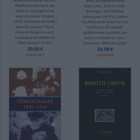
visant à dénoncer en Kurt
avec l'assentiment des
Waldheim (ministre des
États-Unis, de la Grande-
Affaires étrangères en
Bretagne, de l'URSS et
Autriche entre 1968 et
autres pays de l'Est, contre
1970, et à la tête de l'ONU
les Allemands vivant sur ces
dans les années 70) un
territoires (ils étaient
criminel de guerre nazi,
globalement assimilés aux
campagne qui débuta en
nazis et rebaptisés sous-
1986, lorsque ce der...
hommes). ©Electre 2026
20,00 €
26,98 €
Indisponible
Indisponible