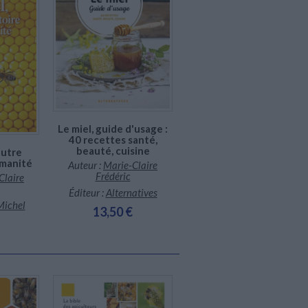
En stock *
*stock limité
Le miel, guide d'usage :
40 recettes santé,
beauté, cuisine
autre
umanité
Auteur :
Marie-Claire
Frédéric
Claire
Éditeur :
Alternatives
Michel
13,50 €