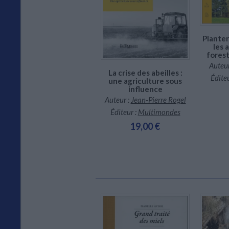
Planter
les a
fores
Auteur
La crise des abeilles :
Éditeu
une agriculture sous
influence
Auteur :
Jean-Pierre Rogel
Éditeur :
Multimondes
19,00 €