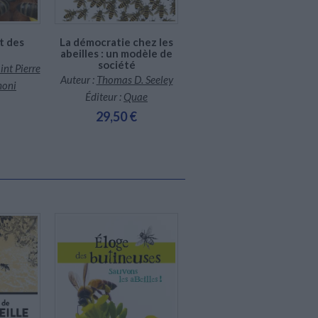
L'abeille à miel : la vie
t des
La démocratie chez les
secrète des colonies
abeilles : un modèle de
sauvages
société
int Pierre
Auteur :
Thomas D. Seeley
Auteur :
Thomas D. Seeley
honi
Éditeur :
Biotope
Éditeur :
Quae
35,00 €
29,50 €