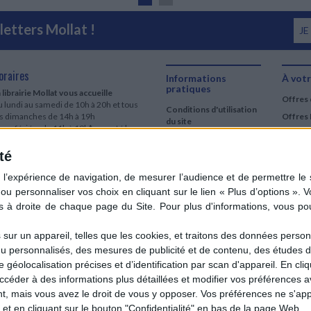
etters Mollat !
JE
oraires
Informations
À votr
pratiques
 librairie Mollat vous accueille
Offres 
 lundi au samedi de 10h à 20h et tous
Conditions d'utilisation
es dimanches de 14h à 19h
Offres 
du site
urs fériés : de 11h à 19h* excepté le
Qui sommes-nous
r mai, le 25 décembre et le 1er janvier
Si le jour férié est un dimanche, de 14h
té
Mentions Légales
 19h
Frais de port & Livraison
 clic et collecte est ouvert
Conditions Générales
 lundi au samedi de 9h30 à 20h et tous
de Vente
es dimanches de 14h à 19h
ur fériés : tous les jours fériés de 11h à
9h* excepté le 1er mai, le 25 décembre
ur un appareil, telles que les cookies, et traitons des données personn
 le 1er janvier
nu personnalisés, des mesures de publicité et de contenu, des études 
Si le jour férié est un dimanche de 14h à
éolocalisation précises et d’identification par scan d'appareil. En cl
9h
der à des informations plus détaillées et modifier vos préférences av
ir le détail des horaires & accès
 mais vous avez le droit de vous y opposer. Vos préférences ne s'app
et en cliquant sur le bouton "Confidentialité" en bas de la page Web.