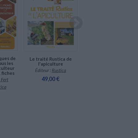
Disponible chez l'éditeur
Disponible chez l'éditeur
iques de
Le traité Rustica de
ous les
l'apiculture
Comment débuter en
culteur
Éditeur :
Rustica
apiculture : tous les
 fiches
éléments techniques et
49,00 €
 Fert
pratiques pour faire ses
premiers pas en
tica
apiculture (matériel,
techniques,
réglementation, coût...)
Auteur :
Bernard Nicollet
Éditeur :
Puits fleuri
29,00 €