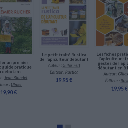
Indisponible
Indisponible
Indisponible
Les fiches prat
Le petit traité Rustica
l'apiculteur : t
de l'apiculteur débutant
ller un premier
gestes de l'api
Auteur :
Gilles Fert
: guide pratique
débutant en 81
u débutant
Éditeur :
Rustica
Auteur :
Gilles
r :
Jean Riondet
19,95 €
Éditeur :
Rus
iteur :
Ulmer
19,95 €
19,90 €