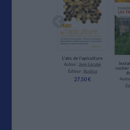
Indisponible
CHARGEMENT...
L'abc de l'apiculture
L'élevage des abeilles :
Insta
Auteur :
Jean Lacube
devenir (facilement)
rucher 
apiculteur
Éditeur :
Rustica
d
Auteur :
Friedrich Pohl
27,50 €
Auteu
Éditeur :
Artémis
Éd
16,00 €