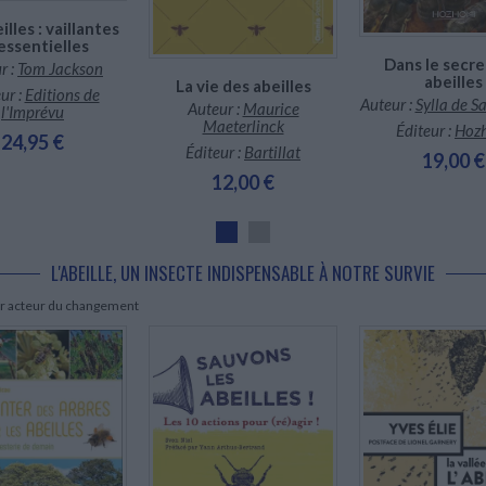
illes : vaillantes
essentielles
Dans le secre
r :
Tom Jackson
abeilles
La vie des abeilles
ur :
Editions de
Auteur :
Sylla de Sa
Auteur :
Maurice
l'Imprévu
Maeterlinck
Éditeur :
Hoz
24,95 €
Éditeur :
Bartillat
19,00 €
12,00 €
L'ABEILLE, UN INSECTE INDISPENSABLE À NOTRE SURVIE
ir acteur du changement
Indisponible
Indisponible