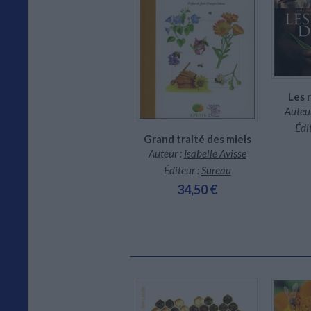
Dispo
En stock *
*stock limité
Les 
Auteur
Édi
Grand traité des miels
Auteur :
Isabelle Avisse
Éditeur :
Sureau
34,50 €