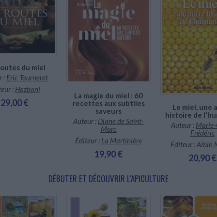
nible chez l'éditeur
Disponible chez l'éditeur
En stock *
*stock limité
routes du miel
 :
Eric Tourneret
teur :
Hozhoni
La magie du miel : 60
29,00 €
recettes aux subtiles
Le miel, une 
saveurs
histoire de l'h
Auteur :
Diane de Saint-
Auteur :
Marie-
Marc
Frédéric
Éditeur :
La Martinière
Éditeur :
Albin 
19,90 €
20,90 €
DÉBUTER ET DÉCOUVRIR L'APICULTURE