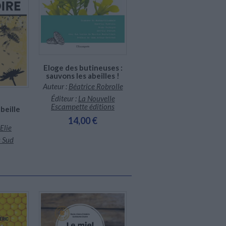
Expédié sous 10 à 15 j.
Eloge des butineuses :
sauvons les abeilles !
Auteur :
Béatrice Robrolle
Éditeur :
La Nouvelle
Escampette éditions
abeille
14,00 €
Elie
s Sud