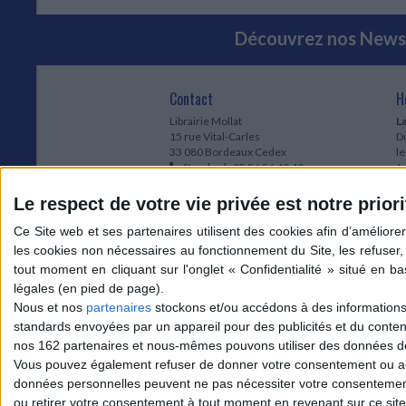
Découvrez nos Newsl
Contact
H
Librairie Mollat
La
15 rue Vital-Carles
Du
33 080 Bordeaux Cedex
l
Standard :
05 56 56 40 40
Jo
Service client mollat.com :
05 56 56 40
1e
83
* 
Le respect de votre vie privée est notre priori
Contactez-nous
à
Le
du
l
Jo
1
Nous et nos
partenaires
stockons et/ou accédons à des informations s
et
standards envoyées par un appareil pour des publicités et du conte
* 
nos 162 partenaires et nous-mêmes pouvons utiliser des données de g
1
Vous pouvez également refuser de donner votre consentement ou accé
Vo
données personnelles peuvent ne pas nécessiter votre consentement,
ou retirer votre consentement à tout moment en revenant sur ce site 