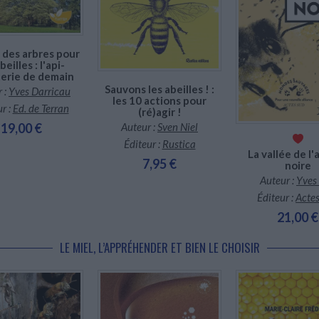
En stock *
*stock limité
 des arbres pour
beilles : l'api-
terie de demain
Sauvons les abeilles ! :
 :
Yves Darricau
les 10 actions pour
r :
Ed. de Terran
(ré)agir !
Auteur :
Sven Niel
19,00 €
Éditeur :
Rustica
La vallée de l'
7,95 €
noire
Auteur :
Yves 
Éditeur :
Acte
21,00 €
LE MIEL, L’APPRÉHENDER ET BIEN LE CHOISIR