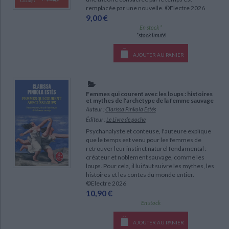
remplacée par une nouvelle. ©Electre 2026
9,00 €
En stock *
*stock limité
AJOUTER AU PANIER
Femmes qui courent avec les loups : histoires
et mythes de l'archétype de la femme sauvage
Auteur :
Clarissa Pinkola Estés
Éditeur :
Le Livre de poche
Psychanalyste et conteuse, l'auteure explique
que le temps est venu pour les femmes de
retrouver leur instinct naturel fondamental :
créateur et noblement sauvage, comme les
loups. Pour cela, il lui faut suivre les mythes, les
histoires et les contes du monde entier.
©Electre 2026
10,90 €
En stock
AJOUTER AU PANIER