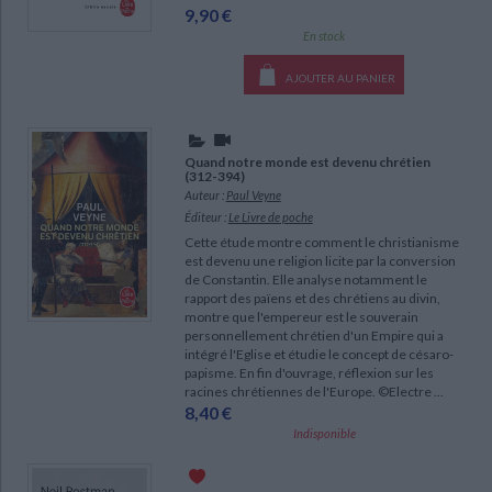
9,90 €
En stock
AJOUTER AU PANIER
Quand notre monde est devenu chrétien
(312-394)
Auteur :
Paul Veyne
Éditeur :
Le Livre de poche
Cette étude montre comment le christianisme
est devenu une religion licite par la conversion
de Constantin. Elle analyse notamment le
rapport des païens et des chrétiens au divin,
montre que l'empereur est le souverain
personnellement chrétien d'un Empire qui a
intégré l'Eglise et étudie le concept de césaro-
papisme. En fin d'ouvrage, réflexion sur les
racines chrétiennes de l'Europe. ©Electre ...
8,40 €
Indisponible