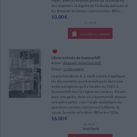
notes, dont la réflexion porte sur la solidarité
des exploités, la dignité de l'individu bafouée et
les théories et idéaux communistes. ©Ele...
10,00 €
En stock
AJOUTER AU PANIER
Libres enfants de Summerhill
Auteur :
Alexander Sutherland Neill
Éditeur :
La Découverte
Le psychanalyste A. S. Neill a tenté d'appliquer
les découvertes psychanalytiques dans une
école autogérée qu'il a fondée en 1921, à
Summerhill dans la région de Londres. Il traite,
pour une partie, de la vie à Summerhill, et pour
une autre partie, sous l'angle analytique, de
questions variées concernant la liberté, le
savoir, la vérité et le désir. ©Electre 2026
16,00 €
En stock *
*stock limité