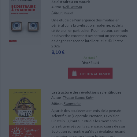
Se distraire à en mourir
Auteur :
Neil Postman
Éditeur :
Pluriel
Une étude de l'émergence des médias en
général dans la civilisation moderne, et de la
télévision en particulier. Pour l'auteur, ce mode
de divertissement est avant tout un processus
de dégénérescence intellectuelle. ©Electre
2026
8,10 €
En stock *
CHARGEMENT...
*stock limité
AJOUTER AU PANIER
La structure des révolutions scientifiques
Auteur :
Thomas Samuel Kuhn
Éditeur :
Flammarion
A partir des bouleversements de la pensée
scientifique (Copernic, Newton, Lavoisier,
Einstein...), l'auteur étudie les moments de
crise traversés par la science au cours de son
évolution et montre qu'il y a révolution quand
une théorie consacrée par le temps est