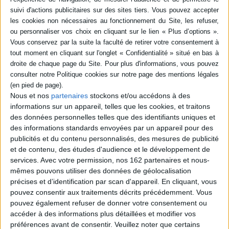
Auteur :
Jared M. Diamond
Éditeur :
Gallimard
L'auteur propose une étude comparée des
civilisations disparues pour démontrer qu'il
n'existe aucun cas dans lequel l'effondrement
d'une société serait attribuable aux seuls
dommages écologiques. D'autres facteurs, au
nombre de cinq, entrent toujours
potentiellement en jeu. Prix du livre sur
l'environnement 2007 (Veolia). ©Electre 2026
Nous et nos
partenaires
stockons et/ou accédons à des
15,10 €
informations sur un appareil, telles que les cookies, et traitons
En stock
des données personnelles telles que des identifiants uniques et
des informations standards envoyées par un appareil pour des
AJOUTER AU PANIER
publicités et du contenu personnalisés, des mesures de publicité
et de contenu, des études d'audience et le développement de
services.
Avec votre permission, nos 162 partenaires et nous-
Qu'est-ce que la propriété ?
Auteur :
Pierre-Joseph Proudhon
mêmes pouvons utiliser des données de géolocalisation
Éditeur :
Le Livre de poche
précises et d’identification par scan d'appareil. En cliquant, vous
Qualifié par Marx comme l'équivalent pour
pouvez consentir aux traitements décrits précédemment. Vous
l'économie de ce que fut le Qu'est-ce que le
pouvez également refuser de donner votre consentement ou
tiers état de Sieyès pour la politique, cet
accéder à des informations plus détaillées et modifier vos
ouvrage demeure l'une des principales
préférences avant de consentir.
Veuillez noter que certains
critiques du système libéral. ©Electre 2026