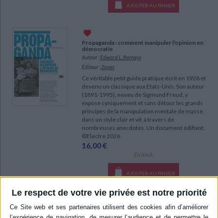
AJOUTER AU PANIER
Propaganda : comment manipuler l'opinion en
démocratie
Auteur :
Edward L. Bernays
Éditeur :
Zones
Ce véritable petit guide pratique écrit en 1928 et
devenu un classique aux Etats-Unis. Son auteur
(1891-1995), neveu de Sigmund Freud, y
expose cyniquement et sans détour les grands
principes de la manipulation mentale de masse,
dans un style clair et vif, à travers de
nombreuses anecdotes. Un document édifiant.
©Electre 2026
16,00 €
En stock
AJOUTER AU PANIER
Le respect de votre vie privée est notre priorité
Effondrement : comment les sociétés
décident de leur disparition ou de leur survie