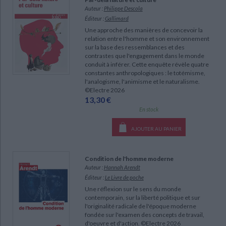
Ecologie - Environnement
Danse
Religions - Spiritualités
Auteur :
Philippe Descola
Bibliothèque de la Pléiade
Critique et histoire littéraire
Éditeur :
Gallimard
Histoire de France
Biographies historiques
Classiques scolaires
Une approche des manières de concevoir la
Littérature ancienne et médiévale
relation entre l'homme et son environnement
Histoire - Généralités
Histoire des pays
sur la base des ressemblances et des
Littérature de voyage
Audio - Livres lus
contrastes que l'engagement dans le monde
Histoire ancienne
Géographie
conduit à inférer. Cette enquête révèle quatre
Littérature en version originale
Humour
constantes anthropologiques : le totémisme,
Culture scientifique
l'analogisme, l'animisme et le naturalisme.
©Electre 2026
13,30 €
En stock
AJOUTER AU PANIER
Condition de l'homme moderne
Auteur :
Hannah Arendt
Éditeur :
Le Livre de poche
Une réflexion sur le sens du monde
contemporain, sur la liberté politique et sur
l'originalité radicale de l'époque moderne
fondée sur l'examen des concepts de travail,
d'oeuvre et d'action. ©Electre 2026