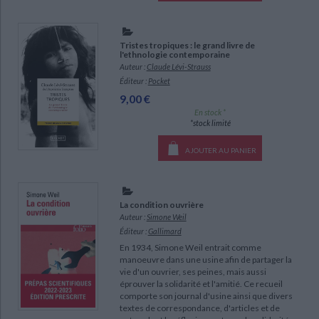
Tristes tropiques : le grand livre de
l'ethnologie contemporaine
Auteur :
Claude Lévi-Strauss
Éditeur :
Pocket
9,00 €
En stock *
*stock limité
AJOUTER AU PANIER
La condition ouvrière
Auteur :
Simone Weil
Éditeur :
Gallimard
En 1934, Simone Weil entrait comme
manoeuvre dans une usine afin de partager la
vie d'un ouvrier, ses peines, mais aussi
éprouver la solidarité et l'amitié. Ce recueil
comporte son journal d'usine ainsi que divers
textes de correspondance, d'articles et de