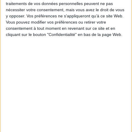
9,20 €
traitements de vos données personnelles peuvent ne pas
En stock *
nécessiter votre consentement, mais vous avez le droit de vous
*stock limité
y opposer. Vos préférences ne s'appliqueront qu’à ce site Web.
Vous pouvez modifier vos préférences ou retirer votre
AJOUTER AU PANIER
consentement à tout moment en revenant sur ce site et en
cliquant sur le bouton "Confidentialité" en bas de la page Web.
Pensées pour moi-même. Manuel
Auteur :
Marc Aurèle
Éditeur :
Flammarion
Le livre 12 des Pensées de Marc Aurèle est
suivi de la philosophie pratique d'Epictète.
©Electre 2026
3,90 €
En stock
AJOUTER AU PANIER
Eloge de la fuite
Auteur :
Henri Laborit
Éditeur :
Gallimard