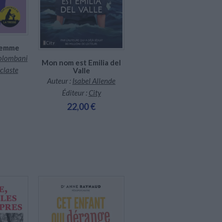
 femme
Colombani
Mon nom est Emilia del
Onyx storm
oclaste
Valle
Auteur :
Rebecca Yarros
Auteur :
Isabel Allende
Éditeur :
Hugo Poche
Éditeur :
City
9,90 €
22,00 €