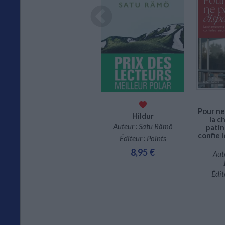
CHARGEMENT...
En stock
Tes lettres
Auteur (illustrateur) :
Cho
Hyeona
Pour ne 
Hildur
la c
Éditeur :
Milan
Auteur :
Satu Rämö
patin
confie l
15,90 €
Éditeur :
Points
8,95 €
Aut
Édit