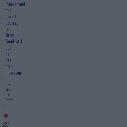
mouvement
qui
ood
devait
déclarer
d
le
futur
facultatif
pour
ure,
ne
s
pas
dire
inexistant.
ent
Lire
la
suite
Aujourd'hui
En
le
stock
"mouvement"
Les
semble
re
50