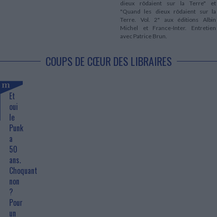
dieux rôdaient sur la Terre" et
"Quand les dieux rôdaient sur la
Terre. Vol. 2" aux éditions Albin
Michel et France-Inter. Entretien
avec Patrice Brun.
COUPS DE CŒUR DES LIBRAIRES
Et
oui
le
Punk
a
50
ans.
Choquant
non
?
Pour
un