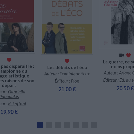
En stock
En stock *
En stock
*stock limité
La guerre, ce s
pas disparaître :
noms prop
Les débats de l'éco
hampionne du
Auteur :
Ariane 
Auteur :
Dominique Seux
age artistique
Éditeur :
Ed. du 
es raisons de son
Éditeur :
Plon
départ
20,50 €
21,00 €
eur :
Gabriella
Papadakis
eur :
R. Laffont
19,90 €