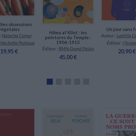
les obsessions
végétales
Un jour sans
Hilma af Klint : les
:
Natacha Comar
Auteur :
Laetitia 
peintures du Temple :
1906-1915
:
Hachette Pratique
Éditeur :
l'Icon
Éditeur :
RMN-Grand Palais
19,95 €
20,90 €
45,00 €