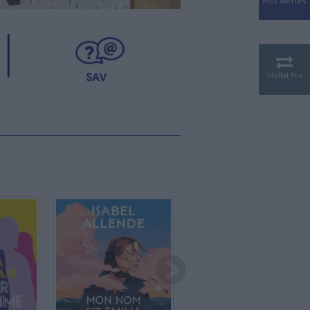
Mes Alertes
Préhistoire
Antiquité
Mythologies
GÉOGRAPHIE
Mollat Pro
Géographie - Démographie -
Territoire
CULTURE SCIENTIFIQUE
Essais scientifique
Astronomie
En stock
En stock