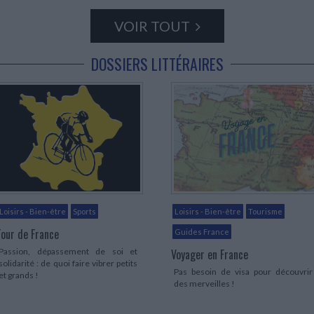
VOIR TOUT
DOSSIERS LITTÉRAIRES
Loisirs - Bien-être
Sports
Loisirs - Bien-être
Tourisme
Tour de France
Guides France
Passion, dépassement de soi et
Voyager en France
solidarité : de quoi faire vibrer petits
Pas besoin de visa pour découvrir
et grands !
des merveilles !