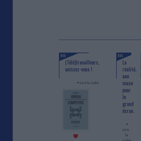
(Télé)travailleurs,
La
unissez-vous !
réalité,
une
muse
Lire la suite
pour
le
On arrête pas le
grand
progrès
.
écran.
Cette
expression, à
En stock
l’origine très
floue, n'a jamais
Lire
été aussi vraie.
la
Mais la marche
suite