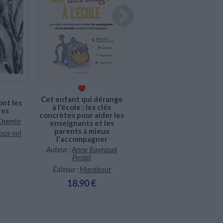
En stock
En stock
Mouches : un portrait
Cet enfant qui dérange
ont les
Auteur :
Peter Geimer
à l'école : les clés
res
concrètes pour aider les
Éditeur :
Macula
Chemin
enseignants et les
18,00 €
parents à mieux
sous-sol
l'accompagner
Auteur :
Anne Raynaud
Postel
Éditeur :
Marabout
18,90 €