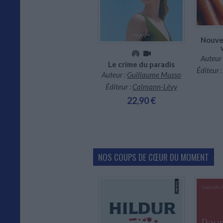
CHARGEMENT...
Nouvel
Auteur 
Le crime du paradis
Les jardins de Torcello
Éditeur 
Auteur :
Guillaume Musso
Auteur :
Claudie Gallay
Éditeur :
Calmann-Lévy
Éditeur :
Actes Sud
22,90 €
9,90 €
NOS COUPS DE CŒUR DU MOMENT