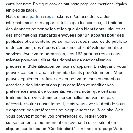
notre bibliographie.
Nous et nos
partenaires
stockons et/ou accédons à des
En stock *
*stock limité
informations sur un appareil, telles que les cookies, et traitons
En stock *
des données personnelles telles que des identifiants uniques et
*stock limité
des informations standards envoyées par un appareil pour des
publicités et du contenu personnalisés, des mesures de publicité
Tea sommelier : le thé en
160 leçons illustrées
et de contenu, des études d'audience et le développement de
Auteur :
François-Xavier
services.
Avec votre permission, nos 162 partenaires et nous-
Delmas
mêmes pouvons utiliser des données de géolocalisation
L'ABCdaire du thé
Éditeur :
Chêne
précises et d’identification par scan d'appareil. En cliquant, vous
Éditeur :
Flammarion
pouvez consentir aux traitements décrits précédemment. Vous
24,90 €
4,95 €
pouvez également refuser de donner votre consentement ou
accéder à des informations plus détaillées et modifier vos
préférences avant de consentir.
Veuillez noter que certains
traitements de vos données personnelles peuvent ne pas
nécessiter votre consentement, mais vous avez le droit de vous
y opposer. Vos préférences ne s'appliqueront qu’à ce site Web.
LE THÉ DANS LA LITTÉRATURE
Vous pouvez modifier vos préférences ou retirer votre
consentement à tout moment en revenant sur ce site et en
Invitation à une tasse de thé au
cliquant sur le bouton "Confidentialité" en bas de la page Web.
jasmin : anthologie personnelle de