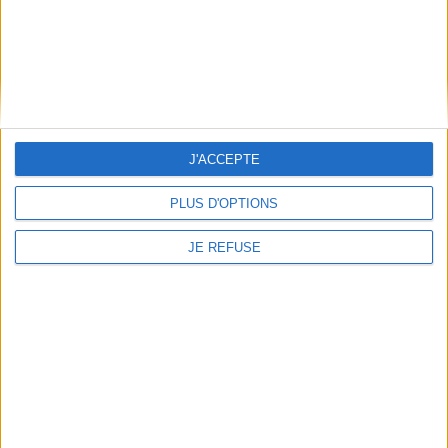
JE M'INSCRIS
Informations pratiques
Conditions d'utilisation du site
J'ACCEPTE
Qui sommes-nous
Mentions Légales
PLUS D'OPTIONS
Frais de port & Livraison
Conditions Générales de Vente
JE REFUSE
À votre service
Offres d'emploi
Offres Partenaires
À découvrir
FeniXX
EDRLab