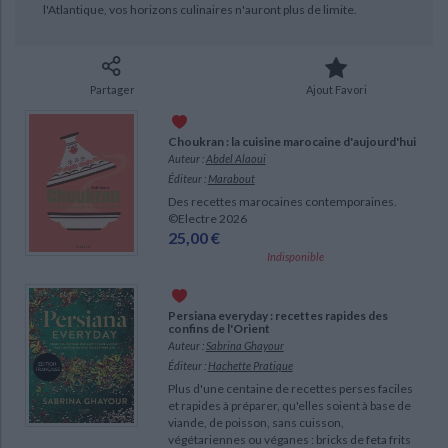
l'Atlantique, vos horizons culinaires n'auront plus de limite.
Ecologie - Environnement
Danse
Religions - Spiritualités
Bibliothèque de la Pléiade
Critique et histoire littéraire
Histoire de France
Biographies historiques
Classiques scolaires
Littérature ancienne et médiévale
Histoire - Généralités
Histoire des pays
Partager
Ajout Favori
Littérature de voyage
Audio - Livres lus
Histoire ancienne
Géographie
Littérature en version originale
Humour
Choukran : la cuisine marocaine d'aujourd'hui
Culture scientifique
Auteur :
Abdel Alaoui
Éditeur :
Marabout
Des recettes marocaines contemporaines.
©Electre 2026
25,00 €
Indisponible
Persiana everyday : recettes rapides des
confins de l'Orient
Auteur :
Sabrina Ghayour
Éditeur :
Hachette Pratique
Plus d'une centaine de recettes perses faciles
CHARGEMENT...
et rapides à préparer, qu'elles soient à base de
viande, de poisson, sans cuisson,
végétariennes ou véganes : bricks de feta frits