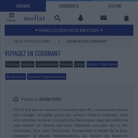
LIBRAIRIE
EVENEMENTS
À LA UNE
MENU
PARCOURIR NOS RAYONS
Littérature
Sciences humaines - Histoire
SÉLECTIONS DE LIVRES
VOYAGEZ EN CUISINANT
Arts
Jeunesse
VOYAGEZ EN CUISINANT
BD Manga
Loisirs - Bien-être
Cuisine
Voyage
Gastronomie
Monde
Loisir
Loisirs - Bien-être
Economie - Droit
Sciences - Savoirs
EBOOKS
LIVRES LUS
Art de vivre
Cuisine et gastronomie
UNIVERS SCIENCES HUMAINES - HISTOIRE
UNIVERS SCIENCES - SAVOIRS
UNIVERS LOISIRS - BIEN-ÊTRE
UNIVERS ECONOMIE - DROIT
UNIVERS LITTÉRATURE
UNIVERS BD MANGA
UNIVERS JEUNESSE
UNIVERS ARTS
Bandes dessinées - Comics - Mangas
Littérature française et francophone
Mes histoires
Informatique
Philosophie
Beaux-arts
Tourisme
Economie
Psychanalyse - Psychologie
Administration d'entreprise
Sciences - Techniques
Littérature étrangère
Documentaires
Architecture
Sports
Publié le
30/08/2022
Littérature romanesque, historique,
Maison - Design - Arts décoratifs
Art de vivre
Sociologie
Pour jouer
Médecine
Droit
Romans policiers
Photographie
Ethnologie
Scolaire
Loisirs
S'il est vrai que les vacances touchent à leur fin, vous pouvez encore
terroir
faire voyager vos palais grâce aux saveurs d'autres contrées. Voici
Dictionnaires - Langues
Education et société
Jardins - Nature
Mode
Questions de société
Arts graphiques
Bien-être
Santé
une sélection de livres à la porté de chacun pour vous permettre de
Science fiction et Fantasy
Adolescent - jeunes adultes
vous évader en cuisine, tant pour débutants que pour les as des
Actualite politique
Cinéma
Actualité internationale
Musique
fourneaux. Que vous choisissiez d'emprunter la Route de la Soie,
Poésie
Théâtre
d'explorer le Bassin Méditerranéen, ou encore de traverser