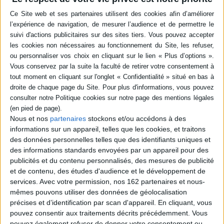
Red sands : un voyage culinaire à travers les
steppes de l'Asie centrale
Auteur :
Caroline Eden
Éditeur :
Hachette Pratique
Un voyage gastronomique à travers l'Asie
centrale, des rives de la mer Caspienne à la
vallée de Fergana. Le récit décrit des vies, des
villes et des paysages rarement évoqués,
éclairés par des recettes emblématiques.
©Electre 2026
40,00 €
Indisponible
Nous et nos
partenaires
stockons et/ou accédons à des
informations sur un appareil, telles que les cookies, et traitons
Petits plats comme au Portugal : c'est meilleur
des données personnelles telles que des identifiants uniques et
à la maison : en 30 minutes seulement
des informations standards envoyées par un appareil pour des
Auteur :
Sandra Mahut
publicités et du contenu personnalisés, des mesures de publicité
Éditeur :
Marabout
et de contenu, des études d'audience et le développement de
Trente recettes portugaises parmi les plus
plébiscitées sur les réseaux sociaux,
services.
Avec votre permission, nos 162 partenaires et nous-
accessibles et réalisées en peu d'étapes : poulet
mêmes pouvons utiliser des données de géolocalisation
piri piri, morue à la cantabrica, pasteis de nata,
précises et d’identification par scan d'appareil. En cliquant, vous
entre autres. ©Electre 2026
pouvez consentir aux traitements décrits précédemment. Vous
7,50 €
pouvez également refuser de donner votre consentement ou