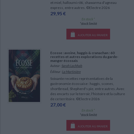
et miel, halloumi rôti, shawarma d'agneau
express, entre autres. ©Electre 2026
29,95 €
En stock *
*stock limité
AJOUTER AU PANIER
Ecosse : avoine, haggis & cranachan : 60
recettes et autres explorations du garde-
manger écossais
Auteur :
Sarah Lachhab
Éditeur :
La Martinière
Soixante recettes représentatives de la
gastronomie écossaise : haggis, scones,
shortbread, Shepherd's pie, entre autres. Avec
des encarts sur le terroir, l'histoire et la culture
de ce territoire. ©Electre 2026
27,00 €
En stock *
*stock limité
AJOUTER AU PANIER