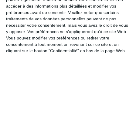
Indisponible
accéder à des informations plus détaillées et modifier vos
préférences avant de consentir.
Veuillez noter que certains
Délices du Liban : 70 recettes gourmandes et
parfumées, élaborées avec amour
traitements de vos données personnelles peuvent ne pas
Auteur :
Maya Nuq-Barakat
nécessiter votre consentement, mais vous avez le droit de vous
Éditeur :
Hachette Pratique
y opposer. Vos préférences ne s'appliqueront qu’à ce site Web.
70 recettes de spécialités libanaises : purée
Vous pouvez modifier vos préférences ou retirer votre
d'aubergines, houmous, feuilles de vigne
consentement à tout moment en revenant sur ce site et en
farcies, chawarma d'agneau, soupe de lentilles
cliquant sur le bouton "Confidentialité" en bas de la page Web.
ou encore kibbé. ©Electre 2026
12,00 €
Disponible chez l'éditeur
AJOUTER AU PANIER
Thaï : les meilleures recettes thaïlandaises
tout en images
Auteur :
Caroline Trieu
Éditeur :
Mango
Des recettes incontournables de la cuisine
thaïlandaise, saines et faciles à préparer : riz
gluant, brochettes de porc mariné, salade de
boeuf, nouilles sautées, gâteau au pandan, entre
autres. ©Electre 2026