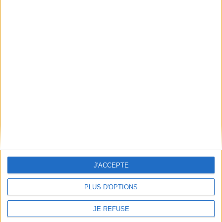
Découvrez nos Newsletters Mollat !
JE M'INSCRIS
Informations pratiques
Conditions d'utilisation du site
Qui sommes-nous
Mentions Légales
Frais de port & Livraison
Conditions Générales de Vente
À votre service
J'ACCEPTE
Offres d'emploi
Offres Partenaires
PLUS D'OPTIONS
À découvrir
JE REFUSE
FeniXX