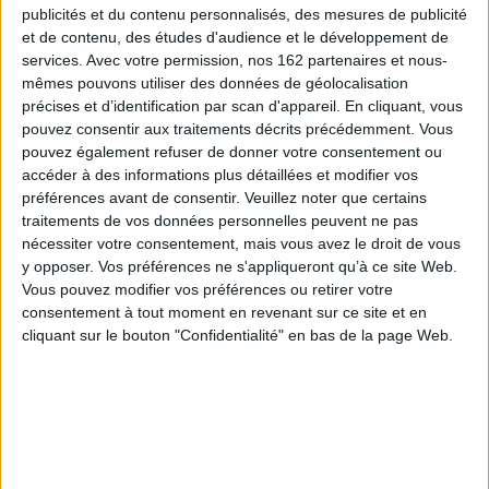
S'INITIER ET PROGRESSER
publicités et du contenu personnalisés, des mesures de publicité
et de contenu, des études d'audience et le développement de
services.
Avec votre permission, nos 162 partenaires et nous-
mêmes pouvons utiliser des données de géolocalisation
précises et d’identification par scan d'appareil. En cliquant, vous
Indisponible
pouvez consentir aux traitements décrits précédemment. Vous
Disponible chez
Disp
pouvez également refuser de donner votre consentement ou
l'éditeur
l
accéder à des informations plus détaillées et modifier vos
préférences avant de consentir.
Veuillez noter que certains
traitements de vos données personnelles peuvent ne pas
e : initiation, plaisir
La bible 
nécessiter votre consentement, mais vous avez le droit de vous
Escalade à bloc : 130 clés
t progression
l'entraîne
pour booster votre
y opposer. Vos préférences ne s'appliqueront qu’à ce site Web.
physique 
entraînement
eur :
Arnaud Petit
Vous pouvez modifier vos préférences ou retirer votre
l'e
Auteur :
Laurence Guyon
r :
Editions du Mont-
consentement à tout moment en revenant sur ce site et en
Auteur :
Ma
Blanc
Éditeur :
Amphora
cliquant sur le bouton "Confidentialité" en bas de la page Web.
Éditeur :
Ed
32,00 €
34,95 €
3