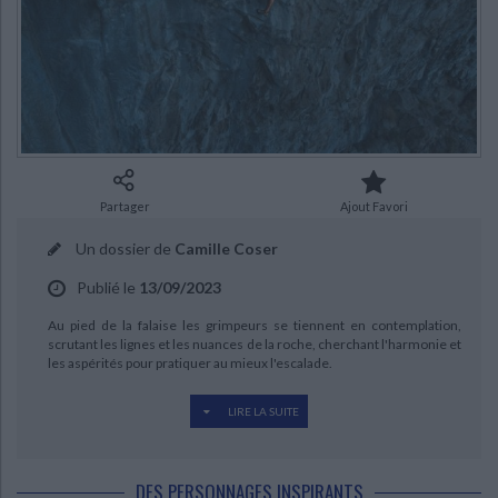
Ecologie - Environnement
Danse
Religions - Spiritualités
Bibliothèque de la Pléiade
Critique et histoire littéraire
Histoire de France
Biographies historiques
Classiques scolaires
Littérature ancienne et médiévale
Histoire - Généralités
Histoire des pays
CHARGEMENT...
Littérature de voyage
Audio - Livres lus
Histoire ancienne
Géographie
Littérature en version originale
Humour
Culture scientifique
Partager
Ajout Favori
Un dossier de
Camille Coser
Publié le
13/09/2023
Au pied de la falaise les grimpeurs se tiennent en contemplation,
scrutant les lignes et les nuances de la roche, cherchant l'harmonie et
les aspérités pour pratiquer au mieux l'escalade.
LIRE LA SUITE
Qu'elle soit en salle ou en nature, en voie ou en bloc, que vous la
surnommiez la "grimpe" ou la "varappe", l'escalade rassemble nombre
de passionnés. Au-delà d'un simple sport, l'escalade est une philosophie
DES PERSONNAGES INSPIRANTS