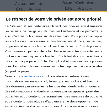
Auteur :
Wendell Berry
Auteur :
Ivan Illich
n
Éditeur :
Actes Sud
Éditeur :
Arthaud
16,00 €
5,90 €
Le respect de votre vie privée est notre priorité
RIVAGES PHILOSOPHIQUES
Rien de mieux qu'une pensée philosophique pour l'été aux côtés des éditions
Rivages poches.
Nous et nos
partenaires
stockons et/ou accédons à des
informations sur un appareil, telles que les cookies, et traitons
des données personnelles telles que des identifiants uniques et
des informations standards envoyées par un appareil pour des
publicités et du contenu personnalisés, des mesures de publicité
CHARGEMENT...
CHARGEMENT...
et de contenu, des études d'audience et le développement de
services.
Avec votre permission, nos 162 partenaires et nous-