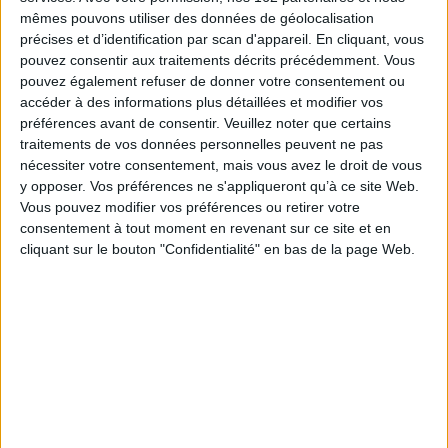
mêmes pouvons utiliser des données de géolocalisation
De la tranquillité de l'âme
Crainte et tremblement :
précises et d’identification par scan d'appareil. En cliquant, vous
lyrique dialectique de
Auteur :
Sénèque
pouvez consentir aux traitements décrits précédemment. Vous
Johannès de Silentio
Éditeur :
Rivages
pouvez également refuser de donner votre consentement ou
Auteur :
Sören Kierkegaard
accéder à des informations plus détaillées et modifier vos
7,40 €
Éditeur :
Rivages
préférences avant de consentir.
Veuillez noter que certains
9,65 €
traitements de vos données personnelles peuvent ne pas
nécessiter votre consentement, mais vous avez le droit de vous
y opposer. Vos préférences ne s'appliqueront qu’à ce site Web.
Vous pouvez modifier vos préférences ou retirer votre
consentement à tout moment en revenant sur ce site et en
cliquant sur le bouton "Confidentialité" en bas de la page Web.
RÉCITS D'ICI, D'AILLEURS ET D'AVANT
Venez vous plonger dans ces sources oubliées, ces petits récits retrouvés au
coeur des méandres de la grande Histoire. Ecrits par ceux qui la vécure, ils
sont riches de découvertes et d'aventures. Un voyage dans le temps et
l'espace à la découverte de temps et d'horizons révolus.