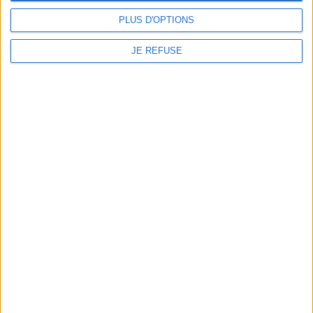
43,00 €
29,00 €
PLUS D'OPTIONS
JE REFUSE
ENTRE TERRE ET CIEL: RETOUR À LA NATURE
Savoir explorer le monde tout autour de soi pour en (re)découvrir l'immense
beauté.
CHARGEMENT...
CHARGEMENT...
Le sens de la merveille
Le pèlerin
Auteur :
Rachel Carson