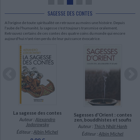
SAGESSE DES CONTES
A l'origine de toute spiritualité on retrouve au moins une histoire. Depuis
l'aube de l'humanité, la sagesse s'est toujours transmise oralement.
Retrouvez certains de ces contes des quatre coins du monde qui encore
aujourd'hui n'ont rien perdu de leur puissance évocatrice.
CHARGEMENT...
CHARGEMENT...
La sagesse des contes
n
Sagesses d'Orient : contes
Auteur :
Alexandro
zen, bouddhistes et soufis
Jodorowsky
Auteur :
Thich Nhât Hanh
Éditeur :
Albin Michel
Éditeur :
Albin Michel