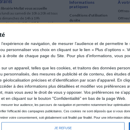
oraires
Informations
À votr
pratiques
 librairie Mollat vous accueille
Offres 
 lundi au samedi de 10h à 20h et tous
Conditions d'utilisation
es dimanches de 14h à 19h
Offres 
du site
urs fériés : de 11h à 19h* excepté le
Qui sommes-nous
r mai, le 25 décembre et le 1er janvier
Si le jour férié est un dimanche, de 14h
té
Mentions Légales
 19h
Frais de port & Livraison
 clic et collecte est ouvert
Conditions Générales
 lundi au samedi de 9h30 à 20h et tous
de Vente
es dimanches de 14h à 19h
ur fériés : tous les jours fériés de 11h à
9h* excepté le 1er mai, le 25 décembre
ur un appareil, telles que les cookies, et traitons des données personn
 le 1er janvier
nu personnalisés, des mesures de publicité et de contenu, des études 
Si le jour férié est un dimanche de 14h à
éolocalisation précises et d’identification par scan d'appareil. En cl
9h
der à des informations plus détaillées et modifier vos préférences av
ir le détail des horaires & accès
 mais vous avez le droit de vous y opposer. Vos préférences ne s'app
et en cliquant sur le bouton "Confidentialité" en bas de la page Web.
JE REFUSE