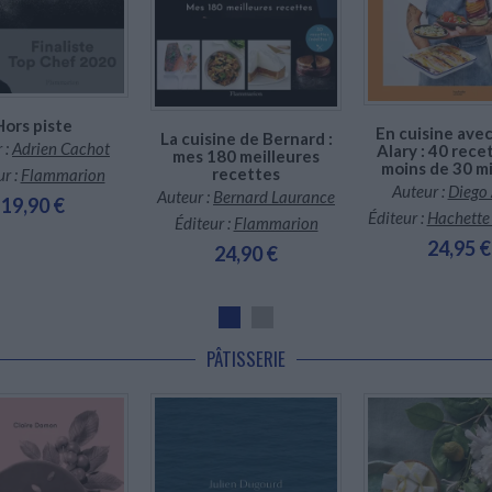
Disponible chez l'é
Disponible chez l'éditeur
*stock limité
Hors piste
En cuisine ave
La cuisine de Bernard :
 :
Adrien Cachot
Alary : 40 rece
mes 180 meilleures
moins de 30 m
recettes
ur :
Flammarion
Auteur :
Diego 
Auteur :
Bernard Laurance
19,90 €
Éditeur :
Hachette
Éditeur :
Flammarion
24,95 €
24,90 €
PÂTISSERIE