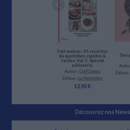
En stock *
CHARGEMENT...
*stock limité
Fruits : recettes et
Fait maison : 45 recettes
techniques d'une école
Des 
du quotidien, rapides &
d'excellence
faciles. Vol. 5. Spécial
Auteur :
Ecole Grégoire-
pâtisserie
Auteur
Ferrandi (Paris)
Auteur :
Cyril Lignac
Éditeur 
Éditeur :
Flammarion
Éditeur :
La Martinière
29,90 €
12,90 €
Découvrez nos Newsl