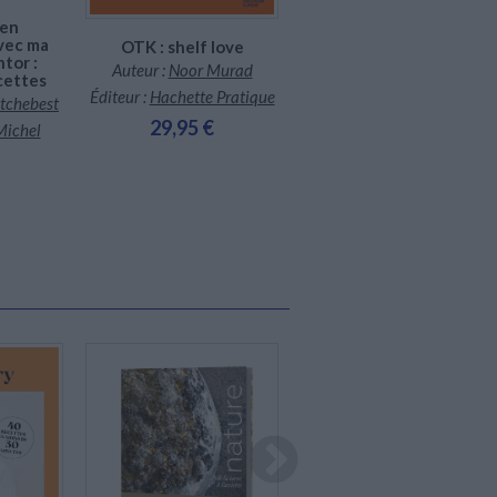
ien
Le goût de la famille :
vec ma
OTK : shelf love
mon carnet de recettes
tor :
Auteur :
Noor Murad
Auteur :
Mauro Colagreco
cettes
Éditeur :
Hachette Pratique
Etchebest
Éditeur :
Hachette Pratique
29,95 €
Michel
45,00 €
Indisponible
En stock *