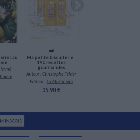
En stock *
*stock limité
En stock *
*stock limité
12 saisons
Auteur :
Yann Couvreur
Éditeur :
Solar
erie : au
Ma petite biscuiterie :
35,00 €
rnée
190 recettes
gourmandes
 Hermé
Auteur :
Christophe Felder
tinière
Éditeur :
La Martinière
35,90 €
 M'INSCRIS