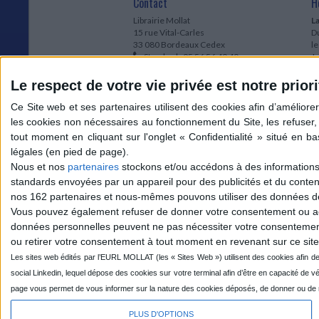
Contact
H
Librairie Mollat
La
15 rue Vital-Carles
Du
33 080 Bordeaux Cedex
l
Standard :
05 56 56 40 40
Jo
Service client mollat.com :
05 56 56 40
1e
83
* 
Le respect de votre vie privée est notre priori
Contactez-nous
à
Le
du
l
Jo
1
Nous et nos
partenaires
stockons et/ou accédons à des informations s
et
standards envoyées par un appareil pour des publicités et du conte
* 
nos 162 partenaires et nous-mêmes pouvons utiliser des données de g
1
Vous pouvez également refuser de donner votre consentement ou accé
Vo
données personnelles peuvent ne pas nécessiter votre consentement,
ou retirer votre consentement à tout moment en revenant sur ce site 
Mollat sur les réseaux
PLUS D'OPTIONS