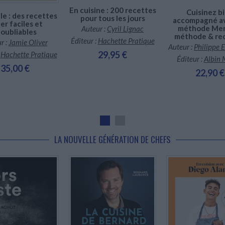
En cuisine : 200 recettes
Cuisinez b
e : des recettes
pour tous les jours
accompagné a
er faciles et
méthode Men
Auteur :
Cyril Lignac
noubliables
méthode & re
Éditeur :
Hachette Pratique
r :
Jamie Oliver
Auteur :
Philippe 
29,95 €
:
Hachette Pratique
Éditeur :
Albin 
35,00 €
22,90 €
LA NOUVELLE GÉNÉRATION DE CHEFS
En stock *