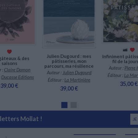
Indisponible
En stock *
En stock *
*stock limité
*stock limité
Julien Dugourd : mes
Infiniment pâtiss
gâteaux & des
pâtisseries, mon
fil de la jou
saisons
parcours, ma résilience
Auteur :
Pierre
 :
Claire Damon
Auteur :
Julien Dugourd
Éditeur :
La Mar
:
Ducasse Editions
Éditeur :
La Martinière
35,00 €
39,00 €
39,00 €
etters Mollat !
JE