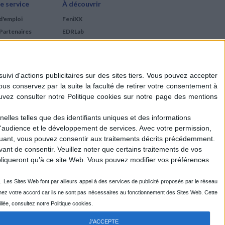
e service
À découvrir
d'emploi
FeniXX
Partenaires
EDRLab
RetroNews
BnF : portail des métiers
du livre
Cercle de la librairie
Les chèques cadeaux
Mollat
elles telles que des identifiants uniques et des informations
d'audience et le développement de services.
Avec votre permission,
iquant, vous pouvez consentir aux traitements décrits précédemment.
ant de consentir.
Veuillez noter que certains traitements de vos
liqueront qu’à ce site Web. Vous pouvez modifier vos préférences
J'ACCEPTE