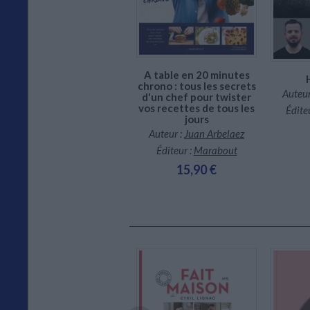
CHARGEMENT...
A table en 20 minutes
Culina Hortus : cuisine
chrono : tous les secrets
Auteur
végétale gastronomique
d'un chef pour twister
et créative
vos recettes de tous les
Édite
jours
Auteur :
Adrien Zedda
Auteur :
Juan Arbelaez
Éditeur :
Chêne
Éditeur :
Marabout
39,00 €
15,90 €