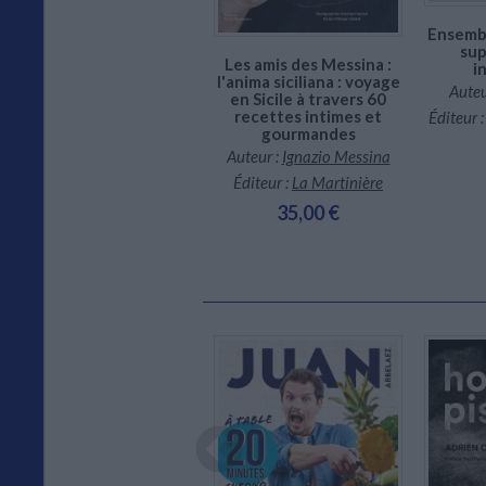
Éditeur :
PC
Ensembl
sup
25,00 €
Les amis des Messina :
i
l'anima siciliana : voyage
Auteu
en Sicile à travers 60
recettes intimes et
Éditeur 
gourmandes
Auteur :
Ignazio Messina
Éditeur :
La Martinière
35,00 €
Indisponible