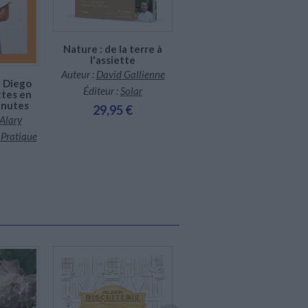
diteur
*stock limité
Nature : de la terre à
l'assiette
Auteur :
David Gallienne
c Diego
Culina Hortus : cuisine
Éditeur :
Solar
ttes en
végétale gastronomique
inutes
et créative
29,95 €
Alary
Auteur :
Adrien Zedda
 Pratique
Éditeur :
Chêne
39,00 €