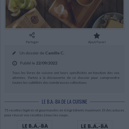
Ecologie - Environnement
Danse
Religions - Spiritualités
Bibliothèque de la Pléiade
Critique et histoire littéraire
Histoire de France
Biographies historiques
Classiques scolaires
Littérature ancienne et médiévale
Histoire - Généralités
Histoire des pays
Littérature de voyage
Audio - Livres lus
Histoire ancienne
Géographie
Littérature en version originale
Humour
Partager
Ajout Favori
Culture scientifique
Un dossier de
Camille C.
Publié le
22/09/2022
Tous les livres de cuisine ont leurs spécificités en fonction des vos
attentes. Partez à la découverte de ce dossier pour comprendre
toutes les subtilités des nombreuses collections.
LE B.A.-BA DE LA CUISINE
CHARGEMENT...
75 recettes légères et gourmandes en 6 ingrédients maximum. Et des astuces
pour réussir vos recettes à tous les coups.