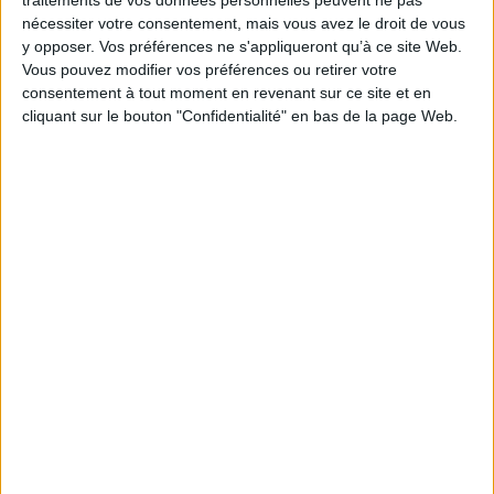
traitements de vos données personnelles peuvent ne pas
nécessiter votre consentement, mais vous avez le droit de vous
y opposer. Vos préférences ne s'appliqueront qu’à ce site Web.
MARMITON - 100% CERTIFIÉ FAIT MAISON
Vous pouvez modifier vos préférences ou retirer votre
consentement à tout moment en revenant sur ce site et en
60 recettes faciles pour toutes les occasions
cliquant sur le bouton "Confidentialité" en bas de la page Web.
Indisponible
Indisponible
c
La cuisine des sorcières :
La cuisine de Noël : 60
60 recettes pleines de
recettes festives
magie
Auteur :
Marmiton.org
Auteur :
Marmiton.org
Éditeur :
M. Lafon
Éditeur :
M. Lafon
9,95 €
9,95 €