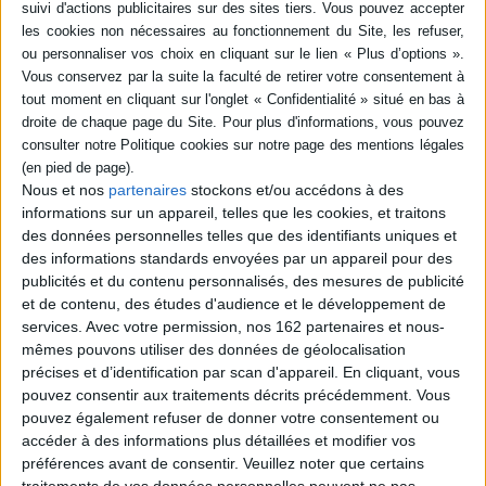
Plus de 100 recettes qui permettront à chaque cuisiner, profane ou aguerri, de
réaliser des merveilles aussi délicieuse, si ce n'est plus, que celles des étals
convoités.
Mes bières maison : blonde, blanche,
ambrée, brune, stout, triple,
aromatisée, plats à base de bière...
et plus de 90 photos-gestes ! : plus
de 100 recettes faciles
Auteur :
Caroline Guezille
Nous et nos
partenaires
stockons et/ou accédons à des
Éditeur :
Rustica
informations sur un appareil, telles que les cookies, et traitons
Les techniques pour faire sa bière chez soi et
des données personnelles telles que des identifiants uniques et
des conseils sur le choix du matériel. Des
recettes à base de bière complètent l'ouvrage :
des informations standards envoyées par un appareil pour des
velouté d'endives à la bière, soufflé bière et
publicités et du contenu personnalisés, des mesures de publicité
maroilles, confit d'oignons à la boère, entre
et de contenu, des études d'audience et le développement de
autres. ©Electre 2026
services.
Avec votre permission, nos 162 partenaires et nous-
14,95 €
mêmes pouvons utiliser des données de géolocalisation
En stock *
précises et d’identification par scan d'appareil. En cliquant, vous
*stock limité
pouvez consentir aux traitements décrits précédemment. Vous
AJOUTER AU PANIER
pouvez également refuser de donner votre consentement ou
accéder à des informations plus détaillées et modifier vos
préférences avant de consentir.
Veuillez noter que certains