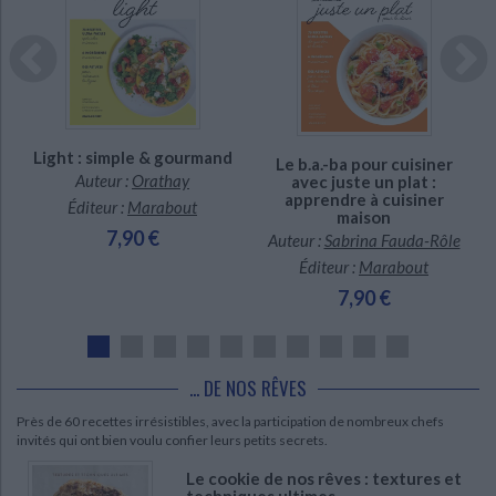
Indisponible
Indisponible
Light : simple & gourmand
Le b.a.-ba pour cuisiner
Auteur :
Orathay
avec juste un plat :
apprendre à cuisiner
Éditeur :
Marabout
maison
7,90 €
Auteur :
Sabrina Fauda-Rôle
Éditeur :
Marabout
7,90 €
... DE NOS RÊVES
Près de 60 recettes irrésistibles, avec la participation de nombreux chefs
invités qui ont bien voulu confier leurs petits secrets.
Le cookie de nos rêves : textures et